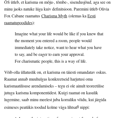
ÕS ütleb, et karisma on mõju-, tõmbe-, sisendusjõud, aga see on
minu jaoks natuke liiga kuiv definitsioon. Paremini ütleb Olivia
Fox Cabane raamatus
Charisma Myth
(olemas ka
Eesti
raamatupoodides
):
Imagine what your life would be like if you knew that
the moment you entered a room, people would
immediately take notice, want to hear what you have
to say, and be eager to earn your approval.
For charismatic people, this is a way of life.
Võib-olla üllatuslik on, et karisma on täiesti omandatav oskus.
Raamat annab muuhulgas konkreetseid harjutusi oma
karismaatilisuse arendamiseks – tegu ei ole ainult teoreetilise
jutuga karisma komponentidest. Kuigi raamat on kasulik
lugemine, saab minu meelest juba korraliku võidu, kui järgida
6
esimeses peatükis toodud kolme väga lihtsat
nippi: