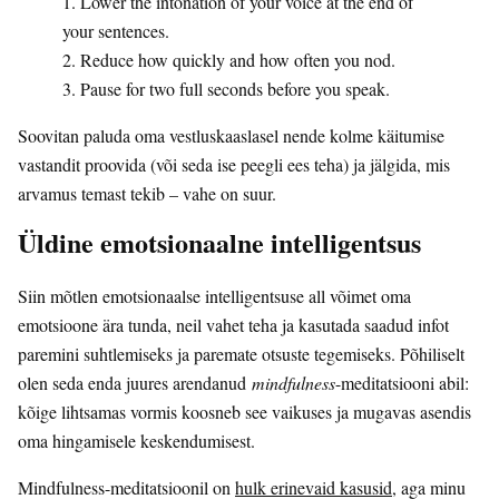
1. Lower the intonation of your voice at the end of
your sentences.
2. Reduce how quickly and how often you nod.
3. Pause for two full seconds before you speak.
Soovitan paluda oma vestluskaaslasel nende kolme käitumise
vastandit proovida (või seda ise peegli ees teha) ja jälgida, mis
arvamus temast tekib – vahe on suur.
Üldine emotsionaalne intelligentsus
Siin mõtlen emotsionaalse intelligentsuse all võimet oma
emotsioone ära tunda, neil vahet teha ja kasutada saadud infot
paremini suhtlemiseks ja paremate otsuste tegemiseks. Põhiliselt
olen seda enda juures arendanud
mindfulness
-meditatsiooni abil:
kõige lihtsamas vormis koosneb see vaikuses ja mugavas asendis
oma hingamisele keskendumisest.
Mindfulness-meditatsioonil on
hulk erinevaid kasusid
, aga minu