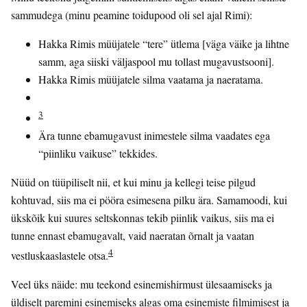
sammudega (minu peamine toidupood oli sel ajal Rimi):
Hakka Rimis müüjatele “tere” ütlema [väga väike ja lihtne
samm, aga siiski väljaspool mu tollast mugavustsooni].
Hakka Rimis müüjatele silma vaatama ja naeratama.
3
Ära tunne ebamugavust inimestele silma vaadates ega
“piinliku vaikuse” tekkides.
Nüüd on tüüpiliselt nii, et kui minu ja kellegi teise pilgud
kohtuvad, siis ma ei pööra esimesena pilku ära. Samamoodi, kui
ükskõik kui suures seltskonnas tekib piinlik vaikus, siis ma ei
tunne ennast ebamugavalt, vaid naeratan õrnalt ja vaatan
4
vestluskaaslastele otsa.
Veel üks näide: mu teekond esinemishirmust ülesaamiseks ja
üldiselt paremini esinemiseks algas oma esinemiste filmimisest ja