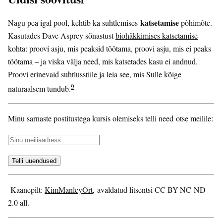
katsetamise
Nagu pea igal pool, kehtib ka suhtlemises
põhimõte.
Kasutades Dave Asprey sõnastust
biohäkkimises katsetamise
kohta: proovi asju, mis peaksid töötama, proovi asju, mis ei peaks
töötama – ja viska välja need, mis katsetades kasu ei andnud.
Proovi erinevaid suhtlusstiile ja leia see, mis Sulle kõige
9
naturaalsem tundub.
Minu sarnaste postitustega kursis olemiseks telli need otse meilile:
Kaanepilt:
KimManleyOrt
, avaldatud litsentsi CC BY-NC-ND
2.0 all.