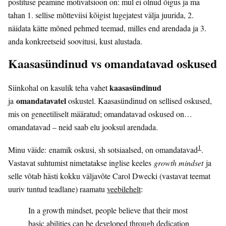
postituse peamine motivatsioon on: mul ei olnud õigus ja ma
tahan 1. sellise mõtteviisi kõigist lugejatest välja juurida, 2.
näidata kätte mõned pehmed teemad, milles end arendada ja 3.
anda konkreetseid soovitusi, kust alustada.
Kaasasündinud vs omandatavad oskused
kaasasündinud
Siinkohal on kasulik teha vahet
omandatavatel
ja
oskustel. Kaasasündinud on sellised oskused,
mis on geneetiliselt määratud; omandatavad oskused on…
omandatavad – neid saab elu jooksul arendada.
1
Minu väide: enamik oskusi, sh sotsiaalsed, on omandatavad
.
Vastavat suhtumist nimetatakse inglise keeles
growth mindset
ja
selle võtab hästi kokku väljavõte Carol Dwecki (vastavat teemat
uuriv tuntud teadlane) raamatu
veebilehelt
:
In a growth mindset, people believe that their most
basic abilities can be developed through dedication