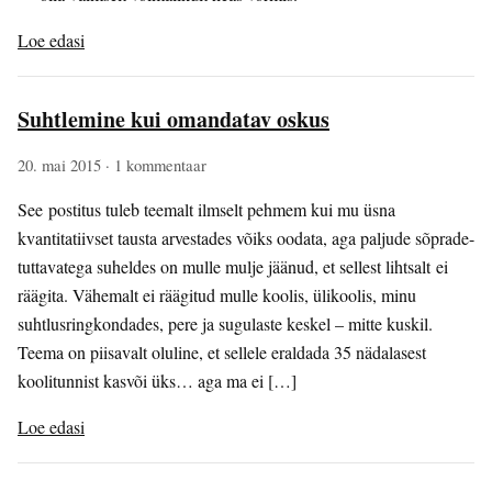
Loe edasi
Suhtlemine kui omandatav oskus
20. mai 2015
· 1 kommentaar
See postitus tuleb teemalt ilmselt pehmem kui mu üsna
kvantitatiivset tausta arvestades võiks oodata, aga paljude sõprade-
tuttavatega suheldes on mulle mulje jäänud, et sellest lihtsalt ei
räägita. Vähemalt ei räägitud mulle koolis, ülikoolis, minu
suhtlusringkondades, pere ja sugulaste keskel – mitte kuskil.
Teema on piisavalt oluline, et sellele eraldada 35 nädalasest
koolitunnist kasvõi üks… aga ma ei […]
Loe edasi