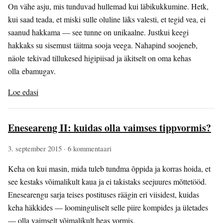
On vähe asju, mis tunduvad hullemad kui läbikukkumine. Hetk,
kui saad teada, et miski sulle oluline läks valesti, et tegid vea, ei
saanud hakkama — see tunne on unikaalne. Justkui keegi
hakkaks su sisemust täitma sooja veega. Nahapind soojeneb,
näole tekivad tillukesed higipiisad ja äkitselt on oma kehas
olla ebamugav.
Loe edasi
Eneseareng II: kuidas olla vaimses tippvormis?
3. september 2015
· 6 kommentaari
Keha on kui masin, mida tuleb tundma õppida ja korras hoida, et
see kestaks võimalikult kaua ja ei takistaks seejuures mõttetööd.
Enesearengu sarja teises postituses räägin eri viisidest, kuidas
keha häkkides — loominguliselt selle piire kompides ja ületades
— olla vaimselt võimalikult heas vormis.