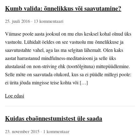
Kumb valida: õnnelikkus või saavutamine?
25. juuli 2016
· 13 kommentaari
Viimase poole aasta jooksul on mu elus kesksel kohal olnud üks
vastuolu. Lühidalt öeldes on see vastuolu mu õnnelikkuse ja
saavutustahte vahel, aga las ma selgitan lähemalt. Olen kaks
aastat harrastanud mindfulness-meditatsiooni ja selle üks
alustalasid on non-striving ehk (toortõlgituna) mittepüüdlemine.
Selle mõte on saavutada olukord, kus sa ei püüdle millegi poole:
ei ürita jõuda mingisse teise kohta või […]
Loe edasi
Kuidas ebaõnnestumistest üle saada
23. november 2015
· 1 kommentaar