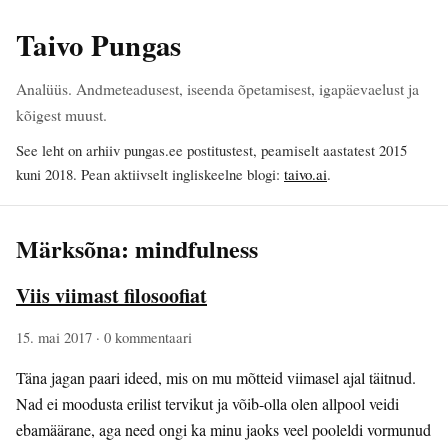
Taivo Pungas
Analüüs. Andmeteadusest, iseenda õpetamisest, igapäevaelust ja
kõigest muust.
See leht on arhiiv pungas.ee postitustest, peamiselt aastatest 2015
kuni 2018. Pean aktiivselt ingliskeelne blogi:
taivo.ai
.
Märksõna: mindfulness
Viis viimast filosoofiat
15. mai 2017
· 0 kommentaari
Täna jagan paari ideed, mis on mu mõtteid viimasel ajal täitnud.
Nad ei moodusta erilist tervikut ja võib-olla olen allpool veidi
ebamäärane, aga need ongi ka minu jaoks veel pooleldi vormunud