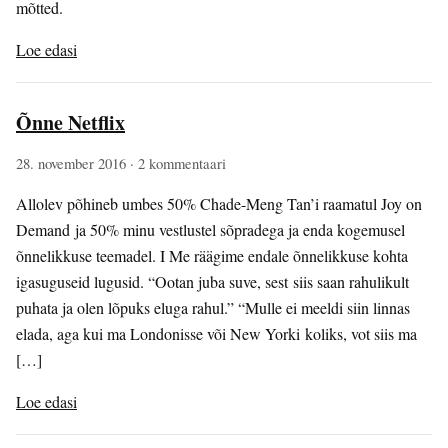
mõtted.
Loe edasi
Õnne Netflix
28. november 2016
· 2 kommentaari
Allolev põhineb umbes 50% Chade-Meng Tan’i raamatul Joy on
Demand ja 50% minu vestlustel sõpradega ja enda kogemusel
õnnelikkuse teemadel. I Me räägime endale õnnelikkuse kohta
igasuguseid lugusid. “Ootan juba suve, sest siis saan rahulikult
puhata ja olen lõpuks eluga rahul.” “Mulle ei meeldi siin linnas
elada, aga kui ma Londonisse või New Yorki koliks, vot siis ma
[…]
Loe edasi