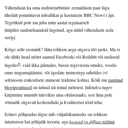
Vähendasin ka oma uudistetarbimist: eemaldasin paar liiga
tihedalt pommitavat infoallikat ja kustutasin BBC News’i äpi.
Tegelikult pole ma juba mitu aastat regulaarselt
tüüpilisi uudistekanaleid lugenud, aga nüüd vähendasin seda
veelgi.
Kõige selle eesmärk? Jätta rohkem aega sügava töö jaoks. Ma ei
ole ühtki head mõtet saanud Facebooki või Redditit või uudiseid
6
lugedes
, vaid ikka jalutades, bussis tegevuseta istudes, voodis
enne magamajäämist, või ägedate inimestega suheldes (vt
sektsiooni erakordsete inimeste leidmise kohta). Kõik mu
parimad
blogipostitused
on tulnud nii leitud mõtetest. Infotulva tugev
kärpimine muutub tulevikus aina olulisemaks, sest ilma pole
võimalik sügavalt keskenduda ja kvaliteetset tööd teha.
Eelnev põhjendus liigse info väljalõikamiseks on rohkem
intuitsioon kui põhjalik teooria, aga
focused
vs
diffuse
režiimi