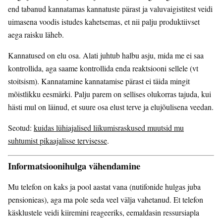
end tabanud kannatamas kannatuste pärast ja valuvaigistitest veidi
uimasena voodis istudes kahetsemas, et nii palju produktiivset
aega raisku läheb.
Kannatused on elu osa. Alati juhtub halbu asju, mida me ei saa
kontrollida, aga saame kontrollida enda reaktsiooni sellele (vt
stoitsism). Kannatamine kannatamise pärast ei täida mingit
mõistlikku eesmärki. Palju parem on sellises olukorras tajuda, kui
hästi mul on läinud, et suure osa elust terve ja elujõulisena veedan.
Seotud:
kuidas lühiajalised liikumisraskused muutsid mu
suhtumist pikaajalisse tervisesse
.
Informatsioonihulga vähendamine
Mu telefon on kaks ja pool aastat vana (nutifonide hulgas juba
pensionieas), aga ma pole seda veel välja vahetanud. Et telefon
käsklustele veidi kiiremini reageeriks, eemaldasin ressursiapla