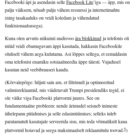
Facebooki äpi ja asendasin selle
Facebook Lite
’iga — äpp, mis on
palju väiksem, nõuab palju vähem ressurssi ja internetimahtu
(ning tasakaaluks on veidi koledam ja vähendatud
funktsionaalsusega).
Kuna olen arvutis niikuinii uudisvoo
ära blokkinud
ja telefonis oli
nüüd veidi ebamugavam äppi kasutada, hakkasin Facebookile
oluliselt vähem aega kulutama. Asi lõppes sellega, et eemaldasin
oma telefonist enamiku sotsiaalmeedia äppe täiesti. Vajadusel
kasutan neid veebibrauseri kaudu.
(Kõrvalepõige: hiljuti sain aru, et filtrimull ja optimeeritud
valimisreklaamid, mis väidetavalt Trumpi presidendiks tegid, ei
ole väike viga Facebooki platvormi juures. See on
fundamentaalne probleem: nende ärimudel seisneb inimeste
tähelepanu püüdmises ja selle edasimüümises; selleks tuleb
paratamatult kasutajale serveerida sisu, mis teda võimalikult kaua
5
platvormil hoiavad ja seega maksimaalselt reklaamitulu toovad.
)