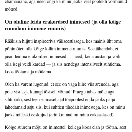
ebamäärane, aga need ongi ka minu jaoks veel pooleldi vormunud
mõtted.
On oluline leida erakordsed inimesed (ja olla kõige
rumalam inimene ruumis)
Rääkisin hiljuti inspireeriva väliseestlasega, kes mainis üht oma
põhimõtet: olla kõige lollim inimene ruumis. See tähendab, et
pead leidma erakordsed inimesed — need, keda austad ja võib-
olla isegi veidi kardad — ja siis nendega intensiivselt suhtlema,
koos töötama ja mõtlema.
Olen ka varem lugenud, et see on väga kiire viis areneda, aga
pole vist asja kunagi tõsiselt võtnud. Praegu tabas mõte aga
sihtmärki, sest teen viimasel ajal tõepoolest enda jaoks palju
lahedamaid asju siis, kui suhtlen tihedalt inimestega, kes on minu
jaoks milleski eeskujud (eriti kui nad on minu eakaaslased).
Kõige suurem mõju on inimestel, kellega koos elan ja töötan, sest