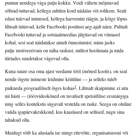
puutun nendega väga palju kokku. Veidi vähem mõjutavad
sõbrad-tuttavad, kellega suhtlen kord nädalas või rohkem. Sealt
edasi tulevad inimesed, kellega harvemini räägin, ja kõige lõpus
lihtsalt tuttavad, kelle Facebooki postitusi aeg-ajalt näen. Puhtalt
Facebooki tuttavad ja sotsiaalmeedias jälgitavad on viimasel
kohal, sest seal näidatakse ainult õnnestumisi; minu jaoks
palju motiveerivam on näha raskusi, millest hoolimata ja mida
ületades suudetakse vägevad olla.
Kuna suure osa oma ajast veedame tööl (mõned koolis), on seal
nende õigete inimeste leidmine kriitiline — ja selleks tuleb
1
paikneda geograafiliselt õiges kohas
. Lihtsalt skaipimine ei aita
nii hästi — (töö)videokõned on tavaliselt spetsiifilise eesmärgiga
ning selles kontekstis sügavalt vestelda on raske. Seega on oluline
valida igapäevakeskkond, kus kaaslased on sellised, nagu sina
tahaksid olla.
Muidugi võib ka alustada ise mingi ettevõtte, organisatsiooni või