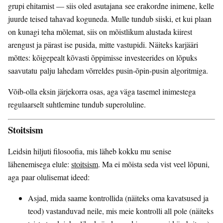
grupi ehitamist — siis oled asutajana see erakordne inimene, kelle
juurde teised tahavad koguneda. Mulle tundub siiski, et kui plaan
on kunagi teha mõlemat, siis on mõistlikum alustada kiirest
arengust ja pärast ise pusida, mitte vastupidi. Näiteks karjääri
mõttes: kõigepealt kõvasti õppimisse investeerides on lõpuks
saavutatu palju lahedam võrreldes pusin-õpin-pusin algoritmiga.
Võib-olla eksin järjekorra osas, aga väga tasemel inimestega
regulaarselt suhtlemine tundub superoluline.
Stoitsism
Leidsin hiljuti filosoofia, mis läheb kokku mu senise
lähenemisega elule:
stoitsism
. Ma ei mõista seda vist veel lõpuni,
aga paar olulisemat ideed:
Asjad, mida saame kontrollida (näiteks oma kavatsused ja
teod) vastanduvad neile, mis meie kontrolli all pole (näiteks