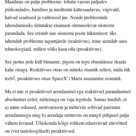
Maailmas on palju probleeme: tohutu vaesus paljudes
piirkondades, hariduse ja meditsiini kättesaadavus, vägivald,
halvad seadused ja valitsused jne. Nende probleemide
lahendamiseks üritatakse enamasti olemasolevat süsteemi
parandada. See eristub uue süsteemi poole liikumisest: üks
lahendab probleeme tagantjärele (reaktiivne), teine arendab uusi
tehnoloogiaid, millest võiks kasu olla (proaktiivne).
See jaotus pole küll binaarne, pigem on tegu ebamäärase skaala
kahe otsaga. Reaktiivses otsas on näiteks enamik sellest, mida riik
3
teeb
, proaktiivses otsas SpaceX’i Marsi asustamise eesmärk.
Ma ei näe ei proaktiivsel arendamisel ega reaktiivsel parandamisel
absoluutset eelist; mõlemaga on vaja tegeleda. Samas tundub, et
a) minu oskused, motivatsioon ja mõtteviis sobivad paremini
arendamisega ning b) arendaja mõtteviis on mingil põhjusel palju
vähem levinud. Ühiskonda kõige rohkem edasiviivad ettevõtted
on (vist tautoloogiliselt) proaktiivsed.