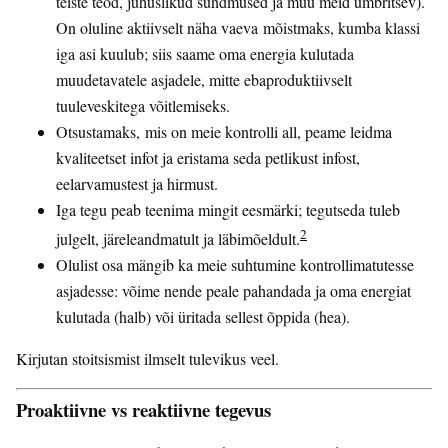
teiste teod, juhuslikud sündmused ja muu meid ümbritsev).
On oluline aktiivselt näha vaeva mõistmaks, kumba klassi
iga asi kuulub; siis saame oma energia kulutada
muudetavatele asjadele, mitte ebaproduktiivselt
tuuleveskitega võitlemiseks.
Otsustamaks, mis on meie kontrolli all, peame leidma
kvaliteetset infot ja eristama seda petlikust infost,
eelarvamustest ja hirmust.
Iga tegu peab teenima mingit eesmärki; tegutseda tuleb
2
julgelt, järeleandmatult ja läbimõeldult.
Olulist osa mängib ka meie suhtumine kontrollimatutesse
asjadesse: võime nende peale pahandada ja oma energiat
kulutada (halb) või üritada sellest õppida (hea).
Kirjutan stoitsismist ilmselt tulevikus veel.
Proaktiivne vs reaktiivne tegevus