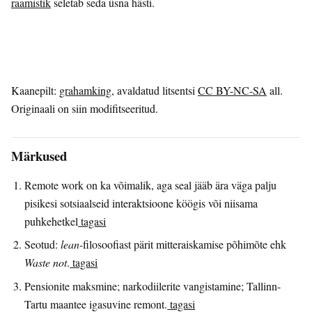
raamistik
seletab seda üsna hästi.
Kaanepilt:
grahamking
, avaldatud litsentsi
CC BY-NC-SA
all.
Originaali on siin modifitseeritud.
Märkused
Remote work on ka võimalik, aga seal jääb ära väga palju
pisikesi sotsiaalseid interaktsioone köögis või niisama
puhkehetkel
tagasi
Seotud:
lean
-filosoofiast pärit mitteraiskamise põhimõte ehk
Waste not
.
tagasi
Pensionite maksmine; narkodiilerite vangistamine; Tallinn-
Tartu maantee igasuvine remont.
tagasi