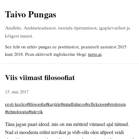
Taivo Pungas
Analüüs. Andmeteadusest, iseenda õpetamisest, igapäevaelust ja
kõigest muust.
See leht on arhiiv pungas.ee postitustest, peamiselt aastatest 2015
kuni 2018. Pean aktiivselt ingliskeelne blogi:
taivo.ai
.
Viis viimast filosoofiat
15. mai 2017
eesti keeles
#filosoofia
#karjäär
#mindfulness
#refleksioon
#stoitsism
#tehnoloogia
#tulevik
Täna jagan paari ideed, mis on mu mõtteid viimasel ajal täitnud.
Nad ei moodusta erilist tervikut ja võib-olla olen allpool veidi