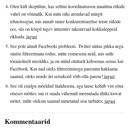
Olen küll skeptiline, kas selline koordinatsioon maailma riikide
vahel on võimalik. Kui mitu riiki arendavad mingit
tehnoloogiat, mis annab suure konkurentsieelise teiste riikide
ees, siis on kõigil tugev intsentiiv takistavaid kokkuleppeid
rikkuda.
tagasi
See pole ainult Facebooki probleem. Twitter näitas pikka aega
säutse filtreerimata rodus, mitte esimesena neid, mis sulle
tõenäoliselt meeldiks, ja on nüüd oluliselt kehvemas seisus kui
Facebook. Kui nad oleks filtreerimisega paremini hakkama
saanud, oleks nende äri seisukord võib-olla parem?
tagasi
See oli esialgu mõeldud liialdusena, aga lause kehtib vist sõna
otseses mõttes: ma ei suuda vähemalt meenutada ühtki loovat
mõtet, mille oleksin saanud nimetatud sisu tarbides.
tagasi
Kommentaarid