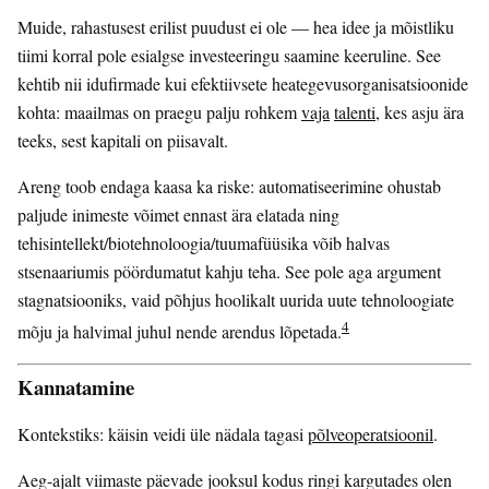
Muide, rahastusest erilist puudust ei ole — hea idee ja mõistliku
tiimi korral pole esialgse investeeringu saamine keeruline. See
kehtib nii idufirmade kui efektiivsete heategevusorganisatsioonide
kohta: maailmas on praegu palju rohkem
vaja
talenti
, kes asju ära
teeks, sest kapitali on piisavalt.
Areng toob endaga kaasa ka riske: automatiseerimine ohustab
paljude inimeste võimet ennast ära elatada ning
tehisintellekt/biotehnoloogia/tuumafüüsika võib halvas
stsenaariumis pöördumatut kahju teha. See pole aga argument
stagnatsiooniks, vaid põhjus hoolikalt uurida uute tehnoloogiate
4
mõju ja halvimal juhul nende arendus lõpetada.
Kannatamine
Kontekstiks: käisin veidi üle nädala tagasi
põlveoperatsioonil
.
Aeg-ajalt viimaste päevade jooksul kodus ringi kargutades olen