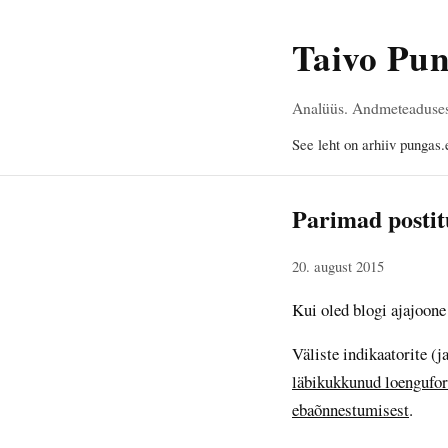
Taivo Pu
Analüüs. Andmeteadusest,
See leht on arhiiv pungas.
Parimad postit
20. august 2015
Kui oled blogi ajajoone
Väliste indikaatorite 
läbikukkunud loengufor
ebaõnnestumisest
.