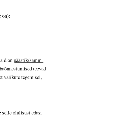
e on):
maid on
päästik/samm-
 ebaõnnestumised teevad
st valikute tegemisel,
selle olulisust edasi