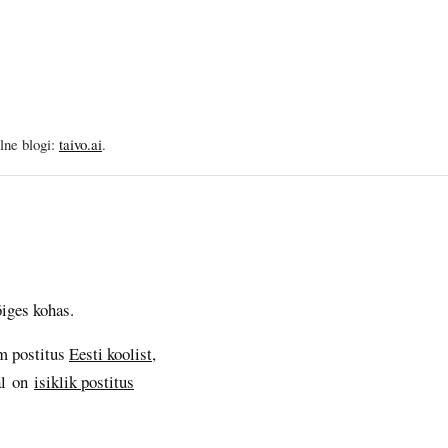
elne blogi:
taivo.ai
.
õiges kohas.
im postitus
Eesti koolist,
hal on
isiklik postitus