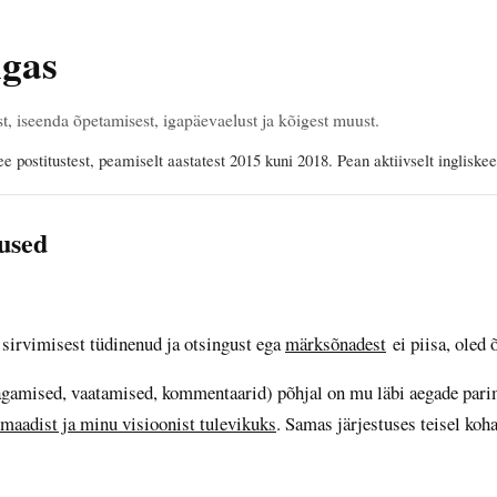
ngas
 iseenda õpetamisest, igapäevaelust ja kõigest muust.
ee postitustest, peamiselt aastatest 2015 kuni 2018. Pean aktiivselt ingliske
used
 sirvimisest tüdinenud ja otsingust ega
märksõnadest
ei piisa, oled 
(jagamised, vaatamised, kommentaarid) põhjal on mu läbi aegade par
maadist ja minu visioonist tulevikuks
. Samas järjestuses teisel ko