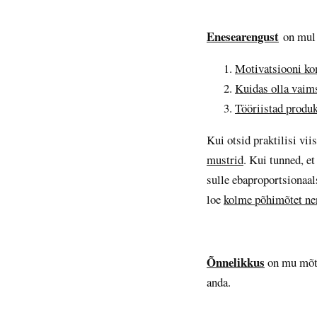
Enesearengust
on mul 
Motivatsiooni ko
Kuidas olla vaim
Tööriistad produ
Kui otsid praktilisi vi
mustrid
. Kui tunned, et
sulle ebaproportsionaals
loe
kolme põhimõtet nen
Õnnelikkus
on mu mõtet
anda.