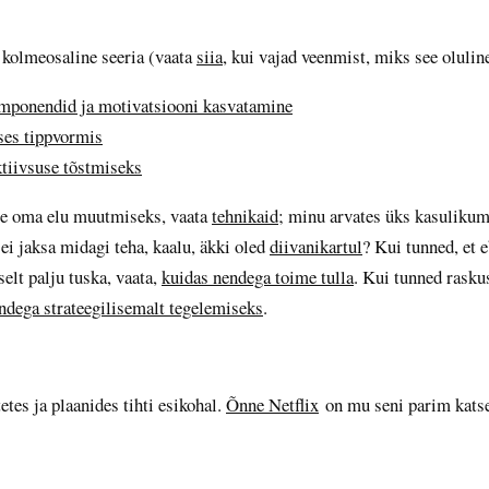
kolmeosaline seeria (vaata
siia
, kui vajad veenmist, miks see olulin
mponendid ja motivatsiooni kasvatamine
ses tippvormis
ktiivsuse tõstmiseks
ise oma elu muutmiseks, vaata
tehnikaid
; minu arvates üks kasuliku
 ei jaksa midagi teha, kaalu, äkki oled
diivanikartul
? Kui tunned, et
elt palju tuska, vaata,
kuidas nendega toime tulla
. Kui tunned rasku
dega strateegilisemalt tegelemiseks
.
es ja plaanides tihti esikohal.
Õnne Netflix
on mu seni parim katse 