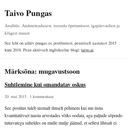
Taivo Pungas
Analüüs. Andmeteadusest, iseenda õpetamisest, igapäevaelust ja
kõigest muust.
See leht on arhiiv pungas.ee postitustest, peamiselt aastatest 2015
kuni 2018. Pean aktiivselt ingliskeelne blogi:
taivo.ai
.
Märksõna: mugavustsoon
Suhtlemine kui omandatav oskus
20. mai 2015
· 1 kommentaar
See postitus tuleb teemalt ilmselt pehmem kui mu üsna
kvantitatiivset tausta arvestades võiks oodata, aga paljude sõprade-
tuttavatega suheldes on mulle mulje jäänud, et sellest lihtsalt ei