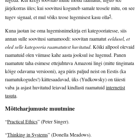
järjekorras üles; kui soovitusi koguneb samale teosele mitu, on see
5
tugev signaal, et mul võiks teose lugemisest kasu olla
.
Kuna jaotan ise oma lugemisnimekirja eri kategooriatesse, siis
annan sulle soovitusi samamoodi: soovitan raamatut
eeldusel, et
oled selle kategooria raamatutest huvitatud
. Kõiki allpool olevaid
raamatuid olen viimase kahe aasta jooksul ise lugenud. Panen
raamatute taha esimese ettejuhtuva Amazoni lingi (mitte tingimata
kõige odavama versiooni), aga päris paljud neist on Eestis (ka
raamatukogudes!) kättesaadavad, üks (Yudkowsky) on täiesti
vaba ja asjast huvitatud leiavad kindlasti raamatuid
internetist
tasuta
.
Mõtteharjumuste muutmine
“
Practical Ethics
” (Peter Singer).
“
Thinking in Systems
” (Donella Meadows).