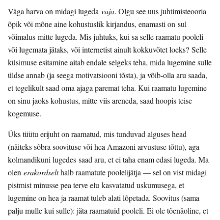
Väga harva on midagi lugeda
vaja
. Olgu see uus juhtimisteooria
õpik või mõne aine kohustuslik kirjandus, enamasti on sul
võimalus mitte lugeda. Mis juhtuks, kui sa selle raamatu pooleli
või lugemata jätaks, või internetist ainult kokkuvõtet loeks? Selle
küsimuse esitamine aitab endale selgeks teha, mida lugemine sulle
üldse annab (ja seega motivatsiooni tõsta), ja võib-olla aru saada,
et tegelikult saad oma ajaga paremat teha. Kui raamatu lugemine
on sinu jaoks kohustus, mitte viis areneda, saad hoopis teise
kogemuse.
Üks tüütu erijuht on raamatud, mis tunduvad alguses head
(näiteks sõbra soovituse või hea Amazoni arvustuse tõttu), aga
kolmandikuni lugedes saad aru, et ei taha enam edasi lugeda. Ma
olen
erakordselt
halb raamatute poolelijätja — sel on vist midagi
pistmist minusse pea terve elu kasvatatud uskumusega, et
lugemine on hea ja raamat tuleb alati lõpetada. Soovitus (sama
palju mulle kui sulle): jäta raamatuid pooleli. Ei ole tõenäoline, et