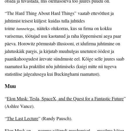
otsida ja tuvastada, mis olemasoleva töö juures puudu on.
“The Hard Thing About Hard Things” vaatab ettevõtlust ja
juhtimist teisest küljest: kuidas tulla juhtides
toime
tunnetega
, näiteks olukorras, kus su firma on kokku
varisemas, töötajad usu kaotanud ja raha lõppemiseni aega paar
päeva. Horowitz põrmustab illusiooni, et idufirma juhtimine on
jalutuskäik pargis, ja kirjutab muuhulgas unetutest öödest ja
paanikahoogudest ärevate sündmuste eel. Kõige selle juures saab
raamatust ka praktilist nõu juhtimiseks (kuigi mitte nii tugeva
statistilise jalgealusega kui Buckinghami raamatust).
Muu
“
Elon Musk: Tesla, SpaceX, and the Quest for a Fantastic Future
”
(Ashlee Vance).
“
The Last Lecture
” (Randy Pausch).
Elon Musk on — parema väljendi puudumisel — maailma kõige