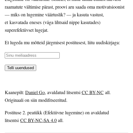
raamatute vältimise pärast, proovi aru saada oma motivatsioonist
— miks on lugemine väärtuslik? — ja kasuta vastust,
et kasvatada eneses (väga lihtsaid nippe kasutades)
superefektiivset lugejat.
Et lugeda mu mõtteid järgmisest postitusest, liitu uudiskirjaga:
Kaanepilt:
Daniel Go
, avaldatud litsentsi
CC BY-NC
all.
Originaali on siin modifitseeritud.
Postituse 2. peatükk (Efektiivne lugemine) on avaldatud
litsentsi
CC BY-NC-SA 4.0
all.