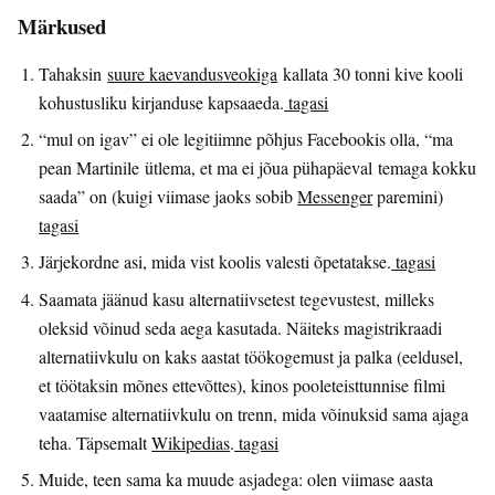
Märkused
Tahaksin
suure kaevandusveokiga
kallata 30 tonni kive kooli
kohustusliku kirjanduse kapsaaeda.
tagasi
“mul on igav” ei ole legitiimne põhjus Facebookis olla, “ma
pean Martinile ütlema, et ma ei jõua pühapäeval temaga kokku
saada” on (kuigi viimase jaoks sobib
Messenger
paremini)
tagasi
Järjekordne asi, mida vist koolis valesti õpetatakse.
tagasi
Saamata jäänud kasu alternatiivsetest tegevustest, milleks
oleksid võinud seda aega kasutada. Näiteks magistrikraadi
alternatiivkulu on kaks aastat töökogemust ja palka (eeldusel,
et töötaksin mõnes ettevõttes), kinos pooleteisttunnise filmi
vaatamise alternatiivkulu on trenn, mida võinuksid sama ajaga
teha. Täpsemalt
Wikipedias
.
tagasi
Muide, teen sama ka muude asjadega: olen viimase aasta