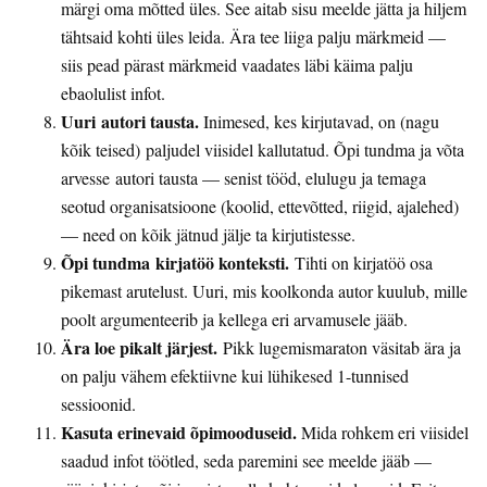
märgi oma mõtted üles. See aitab sisu meelde jätta ja hiljem
tähtsaid kohti üles leida. Ära tee liiga palju märkmeid —
siis pead pärast märkmeid vaadates läbi käima palju
ebaolulist infot.
Uuri autori tausta
.
Inimesed, kes kirjutavad, on (nagu
kõik teised) paljudel viisidel kallutatud. Õpi tundma ja võta
arvesse autori tausta — senist tööd, elulugu ja temaga
seotud organisatsioone (koolid, ettevõtted, riigid, ajalehed)
— need on kõik jätnud jälje ta kirjutistesse.
Õpi tundma kirjatöö konteksti.
Tihti on kirjatöö osa
pikemast arutelust. Uuri, mis koolkonda autor kuulub, mille
poolt argumenteerib ja kellega eri arvamusele jääb.
Ära loe pikalt järjest.
Pikk lugemismaraton väsitab ära ja
on palju vähem efektiivne kui lühikesed 1-tunnised
sessioonid.
Kasuta erinevaid õpimooduseid.
Mida rohkem eri viisidel
saadud infot töötled, seda paremini see meelde jääb —