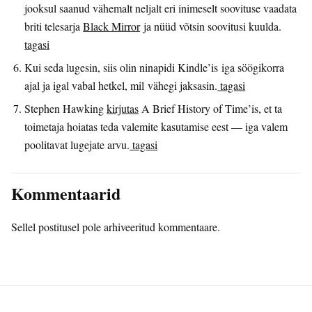
jooksul saanud vähemalt neljalt eri inimeselt soovituse vaadata
briti telesarja
Black Mirror
ja nüüd võtsin soovitusi kuulda.
tagasi
Kui seda lugesin, siis olin ninapidi Kindle’is iga söögikorra
ajal ja igal vabal hetkel, mil vähegi jaksasin.
tagasi
Stephen Hawking
kirjutas
A Brief History of Time’is, et ta
toimetaja hoiatas teda valemite kasutamise eest — iga valem
poolitavat lugejate arvu.
tagasi
Kommentaarid
Sellel postitusel pole arhiveeritud kommentaare.