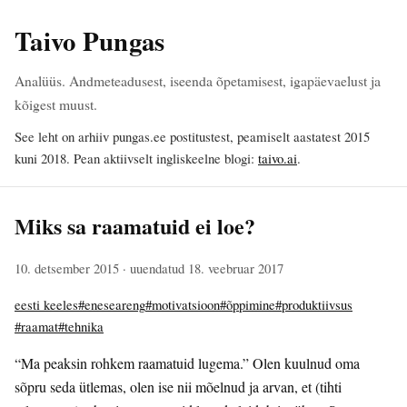
Taivo Pungas
Analüüs. Andmeteadusest, iseenda õpetamisest, igapäevaelust ja
kõigest muust.
See leht on arhiiv pungas.ee postitustest, peamiselt aastatest 2015
kuni 2018. Pean aktiivselt ingliskeelne blogi:
taivo.ai
.
Miks sa raamatuid ei loe?
10. detsember 2015
· uuendatud 18. veebruar 2017
eesti keeles
#eneseareng
#motivatsioon
#õppimine
#produktiivsus
#raamat
#tehnika
“Ma peaksin rohkem raamatuid lugema.” Olen kuulnud oma
sõpru seda ütlemas, olen ise nii mõelnud ja arvan, et (tihti