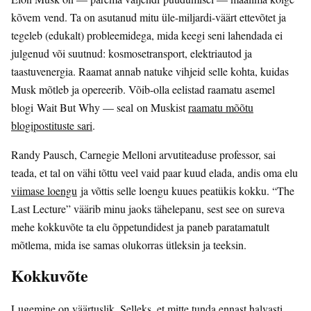
kõvem vend. Ta on asutanud mitu üle-miljardi-väärt ettevõtet ja
tegeleb (edukalt) probleemidega, mida keegi seni lahendada ei
julgenud või suutnud: kosmosetransport, elektriautod ja
taastuvenergia. Raamat annab natuke vihjeid selle kohta, kuidas
Musk mõtleb ja opereerib. Võib-olla eelistad raamatu asemel
blogi Wait But Why — seal on Muskist
raamatu mõõtu
blogipostituste sari
.
Randy Pausch, Carnegie Melloni arvutiteaduse professor, sai
teada, et tal on vähi tõttu veel vaid paar kuud elada, andis oma elu
viimase loengu
ja võttis selle loengu kuues peatükis kokku. “The
Last Lecture” väärib minu jaoks tähelepanu, sest see on sureva
mehe kokkuvõte ta elu õppetundidest ja paneb paratamatult
mõtlema, mida ise samas olukorras ütleksin ja teeksin.
Kokkuvõte
Lugemine on väärtuslik. Selleks, et mitte tunda ennast halvasti