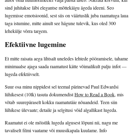
sind juhitakse läbi elegantse mõttekäigu ägeda ideeni. Seo
lugemisse emotsioonid, sest siis on väärtuslik juba raamatuga laua
taga istumine, mitte ainult see hägune tulevik, kus oled 300
lehekülje võrra targem.
Efektiivne lugemine
Et mitte raisata aega lihtsalt uneledes lehtede pööramisele, tahame
minimaalse ajaga saada raamatust kätte võimalikult palju infot —
lugeda efektiivselt.
Suur osa minu nippidest sel teemal pärinevad Paul Edwardsi
lühikesest (10lk) tasuta dokumendist
How to Read a Book
, mis
võtab suurepäraselt kokku raamatutäie nõuandeid. Teen siin
lühikese ülevaate; detaile ja selgitusi võid algallikast lugeda.
Raamatut ei ole mõistlik lugeda algusest lõpuni nii, nagu me
tavaliselt filmi vaatame või muusikapala kuulame. Info