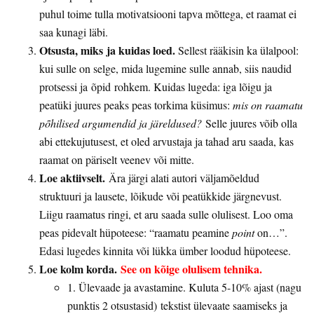
puhul toime tulla motivatsiooni tapva mõttega, et raamat ei
saa kunagi läbi.
Otsusta, miks ja kuidas loed.
Sellest rääkisin ka ülalpool:
kui sulle on selge, mida lugemine sulle annab, siis naudid
protsessi ja õpid rohkem. Kuidas lugeda: iga lõigu ja
peatüki juures peaks peas torkima küsimus:
mis on raamatu
põhilised argumendid ja järeldused?
Selle juures võib olla
abi ettekujutusest, et oled arvustaja ja tahad aru saada, kas
raamat on päriselt veenev või mitte.
Loe aktiivselt.
Ära järgi alati autori väljamõeldud
struktuuri ja lausete, lõikude või peatükkide järgnevust.
Liigu raamatus ringi, et aru saada sulle olulisest. Loo oma
peas pidevalt hüpoteese: “raamatu peamine
point
on…”.
Edasi lugedes kinnita või lükka ümber loodud hüpoteese.
Loe kolm korda.
See on kõige olulisem tehnika.
1. Ülevaade ja avastamine. Kuluta 5-10% ajast (nagu
punktis 2 otsustasid) tekstist ülevaate saamiseks ja