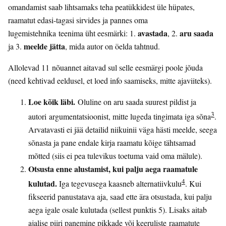
omandamist saab lihtsamaks teha peatükkidest üle hüpates,
raamatut edasi-tagasi sirvides ja pannes oma
avastada
aru saada
lugemistehnika teenima üht eesmärki: 1.
, 2.
meelde jätta
ja 3.
, mida autor on öelda tahtnud.
Allolevad 11 nõuannet aitavad sul selle eesmärgi poole jõuda
(need kehtivad eeldusel, et loed info saamiseks, mitte ajaviiteks).
Loe kõik läbi.
Oluline on aru saada suurest pildist ja
3
autori argumentatsioonist, mitte lugeda tingimata iga sõna
.
Arvatavasti ei jää detailid niikuinii väga hästi meelde, seega
sõnasta ja pane endale kirja raamatu kõige tähtsamad
mõtted (siis ei pea tulevikus toetuma vaid oma mälule).
Otsusta enne alustamist, kui palju aega raamatule
4
kulutad.
Iga tegevusega kaasneb alternatiivkulu
. Kui
fikseerid panustatava aja, saad ette ära otsustada, kui palju
aega igale osale kulutada (sellest punktis 5). Lisaks aitab
ajalise piiri panemine pikkade või keeruliste raamatute