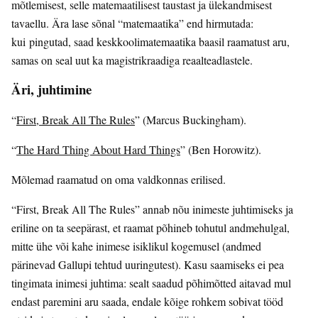
mõtlemisest, selle matemaatilisest taustast ja ülekandmisest
tavaellu. Ära lase sõnal “matemaatika” end hirmutada:
kui pingutad, saad keskkoolimatemaatika baasil raamatust aru,
samas on seal uut ka magistrikraadiga reaalteadlastele.
Äri, juhtimine
“
First, Break All The Rules
” (Marcus Buckingham).
“
The Hard Thing About Hard Things
” (Ben Horowitz).
Mõlemad raamatud on oma valdkonnas erilised.
“First, Break All The Rules” annab nõu inimeste juhtimiseks ja
eriline on ta seepärast, et raamat põhineb tohutul andmehulgal,
mitte ühe või kahe inimese isiklikul kogemusel (andmed
pärinevad Gallupi tehtud uuringutest). Kasu saamiseks ei pea
tingimata inimesi juhtima: sealt saadud põhimõtted aitavad mul
endast paremini aru saada, endale kõige rohkem sobivat tööd