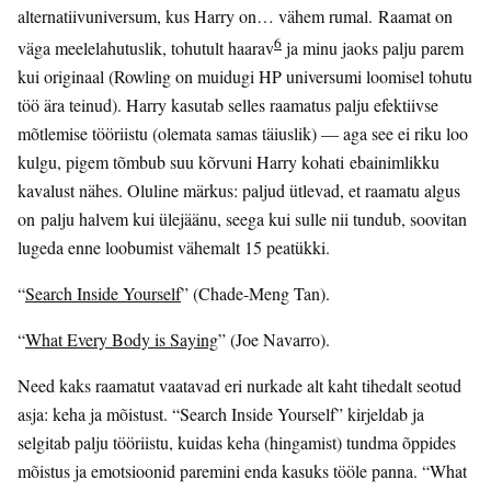
alternatiivuniversum, kus Harry on… vähem rumal. Raamat on
6
väga meelelahutuslik, tohutult haarav
ja minu jaoks palju parem
kui originaal (Rowling on muidugi HP universumi loomisel tohutu
töö ära teinud). Harry kasutab selles raamatus palju efektiivse
mõtlemise tööriistu (olemata samas täiuslik) — aga see ei riku loo
kulgu, pigem tõmbub suu kõrvuni Harry kohati ebainimlikku
kavalust nähes. Oluline märkus: paljud ütlevad, et raamatu algus
on palju halvem kui ülejäänu, seega kui sulle nii tundub, soovitan
lugeda enne loobumist vähemalt 15 peatükki.
“
Search Inside Yourself
” (Chade-Meng Tan).
“
What Every Body is Saying
” (Joe Navarro).
Need kaks raamatut vaatavad eri nurkade alt kaht tihedalt seotud
asja: keha ja mõistust. “Search Inside Yourself” kirjeldab ja
selgitab palju tööriistu, kuidas keha (hingamist) tundma õppides
mõistus ja emotsioonid paremini enda kasuks tööle panna. “What