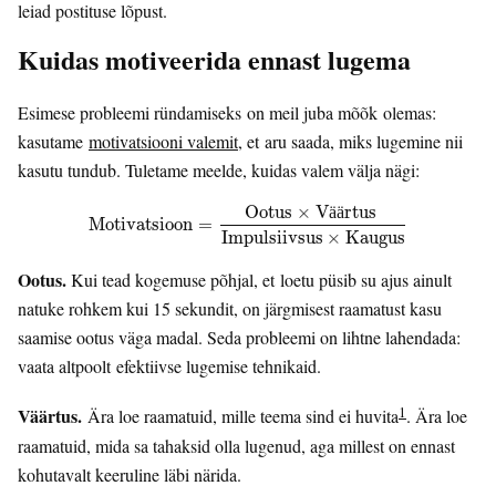
leiad postituse lõpust.
Kuidas motiveerida ennast lugema
Esimese probleemi ründamiseks on meil juba mõõk olemas:
kasutame
motivatsiooni valemit
, et aru saada, miks lugemine nii
kasutu tundub. Tuletame meelde, kuidas valem välja nägi:
O
o
t
u
s
×
V
r
t
u
s
ä
ä
M
o
t
i
v
a
t
s
i
o
o
n
=
O
o
t
u
s
×
V
ä
ä
r
t
u
s
I
m
p
u
l
s
i
i
v
s
u
s
×
K
a
u
g
u
s
M
o
t
i
v
a
t
s
i
o
o
n
=
I
m
p
u
l
s
i
i
v
s
u
s
×
K
a
u
g
u
s
Ootus.
Kui tead kogemuse põhjal, et loetu püsib su ajus ainult
natuke rohkem kui 15 sekundit, on järgmisest raamatust kasu
saamise ootus väga madal. Seda probleemi on lihtne lahendada:
vaata altpoolt efektiivse lugemise tehnikaid.
1
Väärtus.
Ära loe raamatuid, mille teema sind ei huvita
. Ära loe
raamatuid, mida sa tahaksid olla lugenud, aga millest on ennast
kohutavalt keeruline läbi närida.