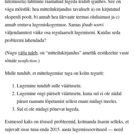
tulemuseta) tahtmine raamatuid lugeda leidub igaühes. See on
väga mõistlik: hea mitteilukirjandus tavaliselt a) on kirjutatud
eksperdi poolt, b) annab hea ülevaate teemas olulisimast ja c)
annab erutava lugemiskogemuse. Samas jõuab soovi
väljendanutest väike osa regulaarselt lugemiseni. Kuidas seda
probleemi lahendada?
(Nagu
välja tuleb
, on “mitteilukirjandus” ametlik eestikeelne vaste
sõnale
nonfiction
.)
Mulle tundub, et mittelugemise taga on kolm tegurit:
Lugemine tundub sulle väärtusetu.
Lugemine ongi päriselt väärtusetu, kuna sul ei ole nädal
pärast raamatu lõpetamist sellest enam midagi meeles.
Sul ei ole midagi põnevat lugeda.
Esimesed kaks on tõsised probleemid, kolmanda lisasin selleks, et
sujuvalt sisse tuua enda 2015. aasta lugemissoovitused — need