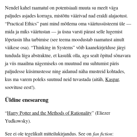
Nendel kahel raamatul on potentsiaali muuta su meelt väga
paljudes asjades korraga, mistõttu väärivad nad eraldi alajaotust.
“Practical Ethics” pani mind mõtlema oma väärtussüsteemi üle —
mida ja miks väärtustan — ja üsna varsti pärast selle lugemist
lõpetasin liha tarbimise (see teema moodustab raamatust ainult
väikese osa). “Thinking in Systems” võib kaanekirjelduse järgi
tunduda liiga abstraktne, et kasulik olla, aga sealt õpitud sõnavara
ja viis maailma nägemiseks on muutnud mu suhtumist päris
paljudesse küsimustesse ning aidanud näha mustreid kohtades,
kus ma varem poleks suutnud neid tuvastada (aitäh,
Kaspar
,
soovituse eest!).
Üldine eneseareng
“
Harry Potter and the Methods of Rationality
” (Eliezer
Yudkowsky).
See ei ole tegelikult mitteilukirjandus. See on
fan fiction
: