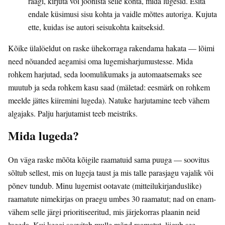
räägi, kirjuta või joonista selle kohta, mida lugesid. Esita
endale küsimusi sisu kohta ja vaidle mõttes autoriga. Kujuta
ette, kuidas ise autori seisukohta kaitseksid.
Kõike ülalöeldut on raske ühekorraga rakendama hakata — lõimi
need nõuanded aegamisi oma lugemisharjumustesse. Mida
rohkem harjutad, seda loomulikumaks ja automaatsemaks see
muutub ja seda rohkem kasu saad (mäletad: eesmärk on rohkem
meelde jättes kiiremini lugeda). Natuke harjutamine teeb vähem
algajaks. Palju harjutamist teeb meistriks.
Mida lugeda?
On väga raske mõõta kõigile raamatuid sama puuga — soovitus
sõltub sellest, mis on lugeja taust ja mis talle parasjagu vajalik või
põnev tundub. Minu lugemist ootavate (mitteilukirjanduslike)
raamatute nimekirjas on praegu umbes 30 raamatut; nad on enam-
vähem selle järgi prioritiseeritud, mis järjekorras plaanin neid
lugeda. Kui keegi soovitab mulle mõnd raamatut, liigub see