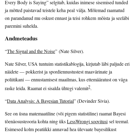
Every Body is Saying” selgitab, kuidas inimese sisemised tunded
ja mõtted paistavad teistele keha peal välja. Mõlemad raamatud
on parandanud mu oskust ennast ja teisi rohkem mõista ja seeläbi
paremini suhelda.
Andmeteadus
“
The Signal and the Noise
” (Nate Silver).
Nate Silver, USA tuntuim statistikablogija, kirjutab läbi paljude eri
näidete — pokkerist ja spordiennustustest maavärinate ja
poliitikani — ennustamisest maailmas, kus ettemääratust on väga
7
raske leida. Raamat ei sisalda ühtegi valemit
.
“
Data Analysis: A Bayesian Tutorial
” (Devinder Sivia).
See on üsna matemaatiline (või pigem statistiline) raamat Bayesi
tõenäosusteooria kohta ning üks
LessWrongi soovitusi
sel teemal.
Esimesed kolm peatükki annavad hea ülevaate bayesilikust