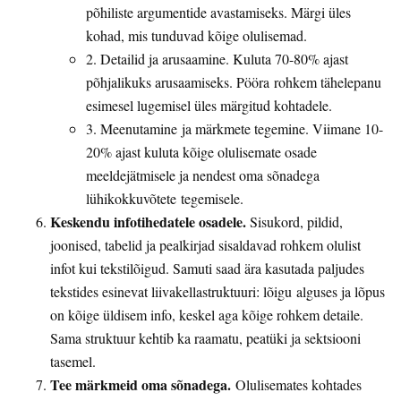
põhiliste argumentide avastamiseks. Märgi üles
kohad, mis tunduvad kõige olulisemad.
2. Detailid ja arusaamine. Kuluta 70-80% ajast
põhjalikuks arusaamiseks. Pööra rohkem tähelepanu
esimesel lugemisel üles märgitud kohtadele.
3. Meenutamine ja märkmete tegemine. Viimane 10-
20% ajast kuluta kõige olulisemate osade
meeldejätmisele ja nendest oma sõnadega
lühikokkuvõtete tegemisele.
Keskendu infotihedatele osadele.
Sisukord, pildid,
joonised, tabelid ja pealkirjad sisaldavad rohkem olulist
infot kui tekstilõigud. Samuti saad ära kasutada paljudes
tekstides esinevat liivakellastruktuuri: lõigu alguses ja lõpus
on kõige üldisem info, keskel aga kõige rohkem detaile.
Sama struktuur kehtib ka raamatu, peatüki ja sektsiooni
tasemel.
Tee märkmeid oma sõnadega.
Olulisemates kohtades