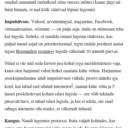
suudad raamatuid (mõnikord sõna otseses mõttes) kaane järgi nii
hästi hinnata, et nad kõik väärivad lõpuni lugemist.
Impulsiivsus.
Videod, arvutimängud, magamine, Facebook,
virtuaalreaalsus, söömine — on palju asju, mida on mõnusam teha
kui lugeda. Selleks, et sundida ennast lugema olukorras, kus
paljud muud asjad on prioriteetsemad, tegin endale poolteist aastat
tagasi
Beeminderi
eesmärgi
lugeda vähemalt 10 minutit päevas.
Nüüd ei ole mul seda kirvest pea kohal (ega meeldetuletusi) vaja,
kuna olen harjunud vabal hetkel raamatu kätte võtma. Harjumuse
sissekujundamine aitab impulsiivsust vältida: proovi näiteks iga
2
kord, kui tabad end sihitult internetist
, raamat kätte võtta ja 5
lauset pooleliolevast kohast edasi lugeda — see võib tekitada
piisavalt huvi, et tahad edasi lugeda, ja kui ei tekita, siis saad
rahuga internetis olla teades, et vähemalt üritasid.
Kaugus.
Naudi lugemise protsessi. Itsita valjult kohtades, kus
autor oma huumorimeelel välja paista laseb. Naerata kõrvuni, kui