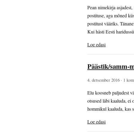
Pean nimekirja asjadest, 
postituse, aga mõned küs
postitust vääriks. Tänane
Kui hästi Eesti hariduss
Loe edasi
Päästik/samm-m
4. detsember 2016
· 1 kom
Elu koosneb paljudest vä
otsused läbi kaaluda, ei 
hommikul kaaluda, kas s
Loe edasi