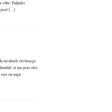
a vähe. Paljudes
n pool […]
a tavaliselt viivitusega
tähendab, et mu peas olev
 (see on nagu