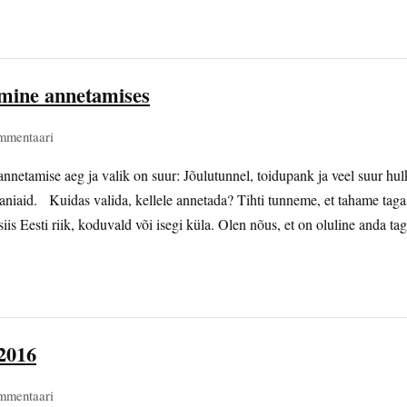
imine annetamises
mmentaari
annetamise aeg ja valik on suur: Jõulutunnel, toidupank ja veel suur hu
iaid. Kuidas valida, kellele annetada? Tihti tunneme, et tahame taga
s Eesti riik, koduvald või isegi küla. Olen nõus, et on oluline anda tag
 2016
mmentaari