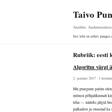
Taivo Pu
Analüüs. Andmeteadusest,
See leht on arhiiv pungas.
Rubriik: eesti 
Algoritm värgi ä
2. jaanuar 2017
· 1 komme
Mu praegune parim oletus
mõnest põhjalikumalt kir
teha — näiteks jälgid Ins
palkadest ja otsustad ka