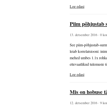
Loe edasi
Piim põhjustab
13. detsember 2016
· 0 ko
See piim-põhjustab-surma
leiab korrelatsiooni: in
mehed umbes 1.1x rohkem
ettevaatlikud tulemuste 
Loe edasi
Mis on hobuse t
12. detsember 2016
· 9 ko