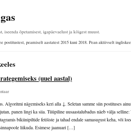
ngas
 iseenda õpetamisest, igapäevaelust ja kõigest muust.
ee postitustest, peamiselt aastatest 2015 kuni 2018. Pean aktiivselt ingliske
keeles
rategemiseks (uuel aastal)
ntaar
. Algoritmi nägemiseks keri alla ↓. Seletan samme siin postituses ainul
jutan, panen lingi ka siia. Tüüpiline uusaastalubadus näeb välja selline
tagramis bikiinipiltide fetišiste ja tahad endale samasugust keha, või loe
 sinnapoole liikuda. Esimese jaanuari […]