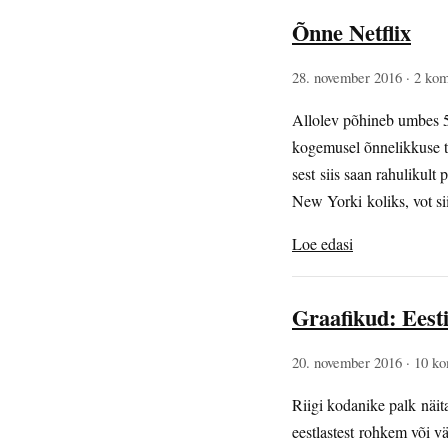
Õnne Netflix
28. november 2016
· 2 ko
Allolev põhineb umbes 
kogemusel õnnelikkuse t
sest siis saan rahulikult
New Yorki koliks, vot s
Loe edasi
Graafikud: Eesti
20. november 2016
· 10 k
Riigi kodanike palk näitab
eestlastest rohkem või vä