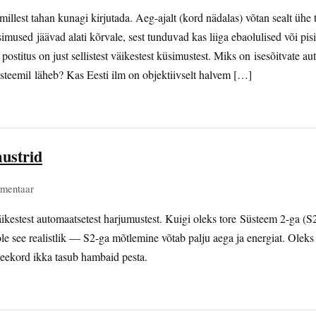
millest tahan kunagi kirjutada. Aeg-ajalt (kord nädalas) võtan sealt ühe 
imused jäävad alati kõrvale, sest tunduvad kas liiga ebaolulised või pis
 postitus on just sellistest väikestest küsimustest. Miks on isesõitvate
üsteemil läheb? Kas Eesti ilm on objektiivselt halvem […]
ustrid
mentaar
ikestest automaatsetest harjumustest. Kuigi oleks tore Süsteem 2-ga (S
ole see realistlik — S2-ga mõtlemine võtab palju aega ja energiat. Oleks
eekord ikka tasub hambaid pesta.