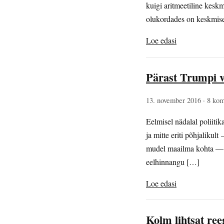
kuigi aritmeetiline kesk
olukordades on keskmise
Loe edasi
Pärast Trumpi v
13. november 2016
· 8 ko
Eelmisel nädalal poliitik
ja mitte eriti põhjalikul
mudel maailma kohta — m
eelhinnangu […]
Loe edasi
Kolm lihtsat ree