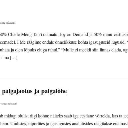
mmentaari
50% Chade-Meng Tan’i raamatul Joy on Demand ja 50% minu vestlustel
eemadel. I Me räägime endale õnnelikkuse kohta igasuguseid lugusid. 
 puhata ja olen lõpuks eluga rahul.” “Mulle ei meeldi siin linnas elada, 
iis ma […]
 palgajaotus ja palgalõhe
ommentaari
 midagi olulist riigi kohta: näiteks saab iga eestlane võrrelda, kas ta tee
hem. Uudistes, raportites ja igasugustes analüüsides räägitakse enamast