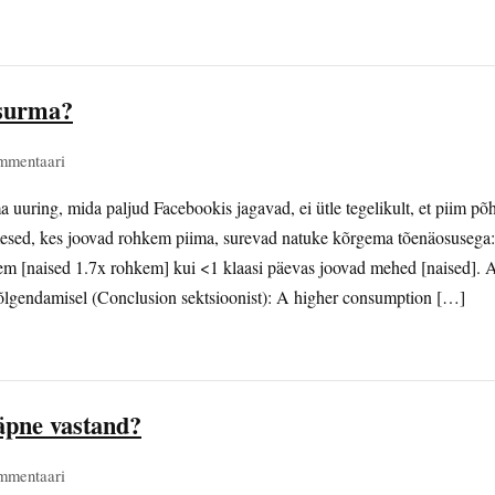
 surma?
mmentaari
 uuring, mida paljud Facebookis jagavad, ei ütle tegelikult, et piim põ
imesed, kes joovad rohkem piima, surevad natuke kõrgema tõenäosusega:
 [naised 1.7x rohkem] kui <1 klaasi päevas joovad mehed [naised]. A
tõlgendamisel (Conclusion sektsioonist): A higher consumption […]
äpne vastand?
mmentaari