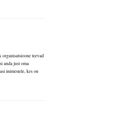
lk organisatsioone teevad
si anda just oma
asi inimestele, kes on