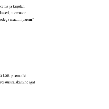
teema ja kirjutan
ikesed, et omaette
 autodega maailm parem?
2) kõik pisemadki
 ressursiraiskamine igal