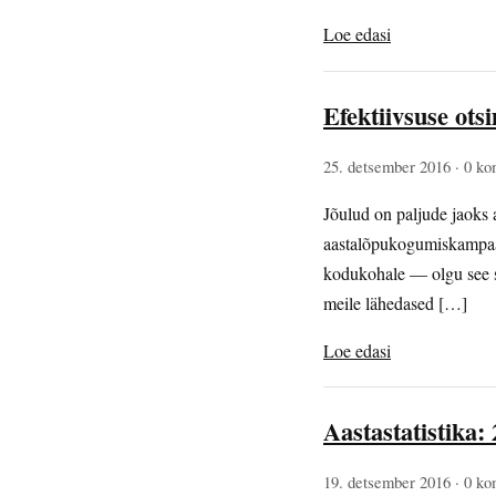
Loe edasi
Efektiivsuse ots
25. detsember 2016
· 0 ko
Jõulud on paljude jaoks 
aastalõpukogumiskampaan
kodukohale — olgu see sii
meile lähedased […]
Loe edasi
Aastastatistika:
19. detsember 2016
· 0 ko