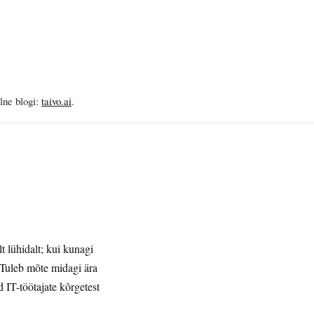
elne blogi:
taivo.ai
.
t lühidalt; kui kunagi
: Tuleb mõte midagi ära
d IT-töötajate kõrgetest