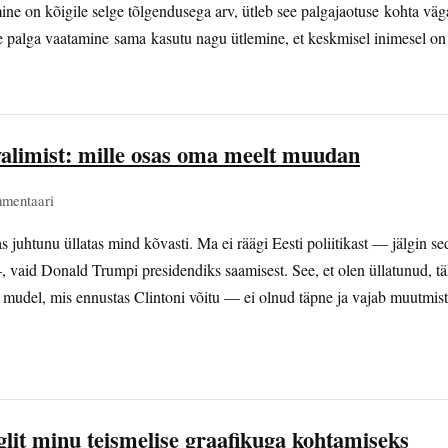
mine on kõigile selge tõlgendusega arv, ütleb see palgajaotuse kohta väg
 palga vaatamine sama kasutu nagu ütlemine, et keskmisel inimesel o
alimist: mille osas oma meelt muudan
mmentaari
as juhtunu üllatas mind kõvasti. Ma ei räägi Eesti poliitikast — jälgin sed
t –, vaid Donald Trumpi presidendiks saamisest. See, et olen üllatunud, 
udel, mis ennustas Clintoni võitu — ei olnud täpne ja vajab muutmist
glit minu teismelise graafikuga kohtamiseks