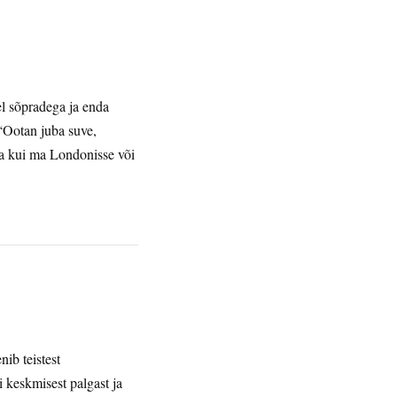
 sõpradega ja enda
“Ootan juba suve,
aga kui ma Londonisse või
nib teistest
i keskmisest palgast ja