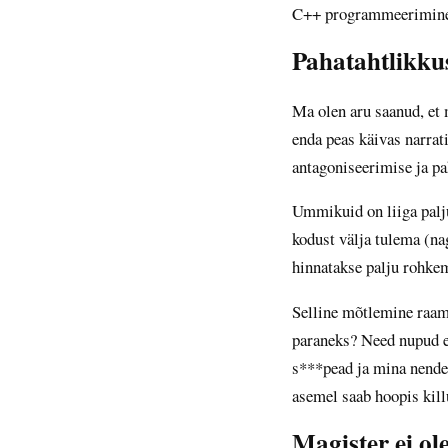
C++ programmeerimine
Pahatahtlikku
Ma olen aru saanud, et 
enda peas käivas narrat
antagoniseerimise ja pa
Ummikuid on liiga palju
kodust välja tulema (nag
hinnatakse palju rohkem
Selline mõtlemine raami
paraneks? Need nupud e
s***pead ja mina nende 
asemel saab hoopis kil
Magister ei ol