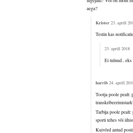
lugejaid? Või on mõni mu
aega?
Krister
23. aprill 20
Testin kas notificat
23. aprill 2018
Ei tulnud.. eks
harrib
24. aprill 201
Tootja poole pealt:
transkribeerimistarkv
Tarbija poole pealt:
sporti tehes või ühis
Kuivõrd antud postit