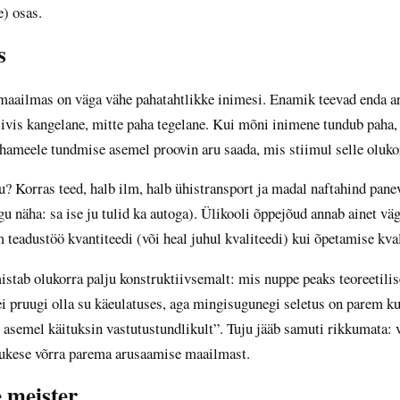
) osas.
s
maailmas on väga vähe pahatahtlikke inimesi. Enamik teevad enda ar
iivis kangelane, mitte paha tegelane. Kui mõni inimene tundub paha, 
hameele tundmise asemel proovin aru saada, mis stiimul selle olukor
? Korras teed, halb ilm, halb ühistransport ja madal naftahind pane
u näha: sa ise ju tulid ka autoga). Ülikooli õppejõud annab ainet vä
 teadustöö kvantiteedi (või heal juhul kvaliteedi) kui õpetamise kval
stab olukorra palju konstruktiivsemalt: mis nuppe peaks teoreetilis
i pruugi olla su käeulatuses, aga mingisugunegi seletus on parem k
asemel käituksin vastutustundlikult”. Tuju jääb samuti rikkumata: 
lukese võrra parema arusaamise maailmast.
e meister