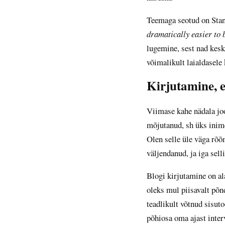
Teemaga seotud on Sta
dramatically easier to 
lugemine, sest nad kes
võimalikult laialdasele
Kirjutamine, 
Viimase kahe nädala joo
mõjutanud, sh üks inime
Olen selle üle väga rõõ
väljendanud, ja iga sel
Blogi kirjutamine on al
oleks mul piisavalt põn
teadlikult võtnud sisut
põhiosa oma ajast inter