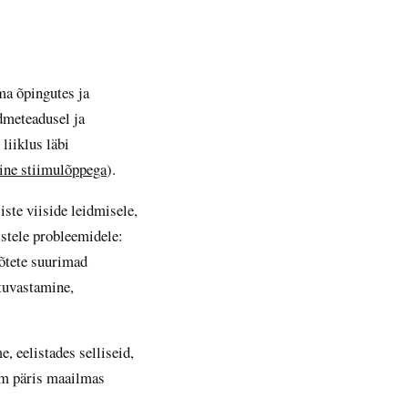
ma õpingutes ja
dmeteadusel ja
liiklus läbi
ine stiimulõppega
).
ste viiside leidmisele,
istele probleemidele:
võtete suurimad
tuvastamine,
 eelistades selliseid,
em päris maailmas