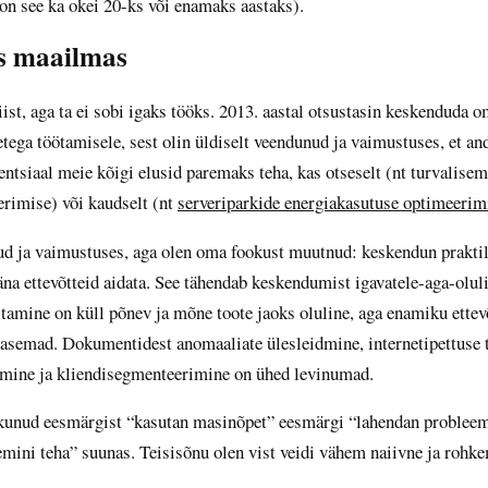
t on see ka okei 20-ks või enamaks aastaks).
s maailmas
st, aga ta ei sobi igaks tööks. 2013. aastal otsustasin keskenduda o
ega töötamisele, sest olin üldiselt veendunud ja vaimustuses, et an
ntsiaal meie kõigi elusid paremaks teha, kas otseselt (nt turvalisem 
erimise) või kaudselt (nt
serveriparkide energiakasutuse optimeerim
d ja vaimustuses, aga olen oma fookust muutnud: keskendun praktili
na ettevõtteid aidata. See tähendab keskendumist igavatele-aga-olul
astamine on küll põnev ja mõne toote jaoks oluline, aga enamiku ette
basemad. Dokumentidest anomaaliate ülesleidmine, internetipettuse 
mine ja kliendisegmenteerimine on ühed levinumad.
kunud eesmärgist “kasutan masinõpet” eesmärgi “lahendan probleeme,
emini teha” suunas. Teisisõnu olen vist veidi vähem naiivne ja rohk