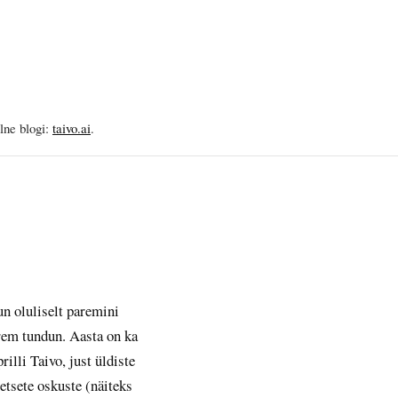
elne blogi:
taivo.ai
.
un oluliselt paremini
arem tundun. Aasta on ka
illi Taivo, just üldiste
etsete oskuste (näiteks