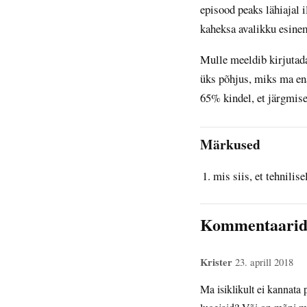
episood peaks lähiajal 
kaheksa avalikku esinem
Mulle meeldib kirjutada,
üks põhjus, miks ma ena
65% kindel, et järgmise
Märkused
mis siis, et tehnilis
Kommentaari
Krister
23. aprill 2018
Ma isiklikult ei kannata 