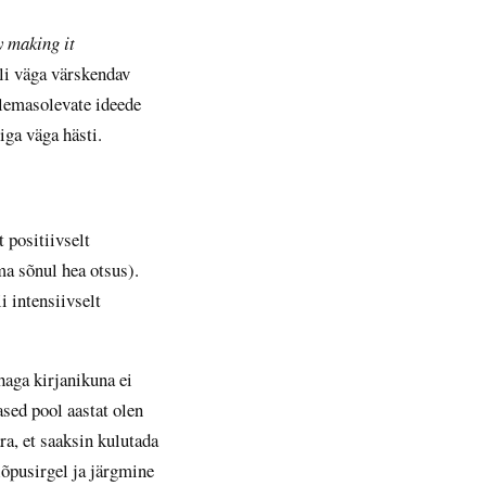
y making it
i väga värskendav
lemasolevate ideede
iga väga hästi.
 positiivselt
ma sõnul hea otsus).
i intensiivselt
haga kirjanikuna ei
sed pool aastat olen
ra, et saaksin kulutada
lõpusirgel ja järgmine