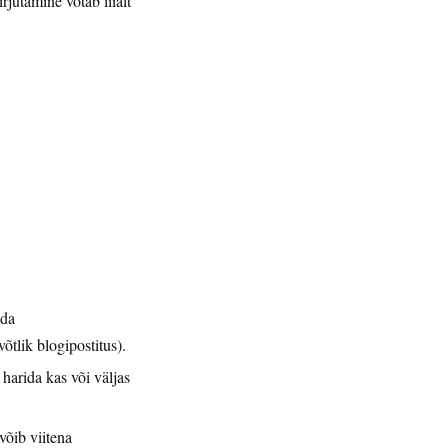
jutamine võtab liialt
ada
võtlik blogipostitus).
harida kas või väljas
võib viitena