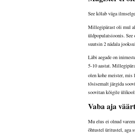
See kõlab väga ilmselgel
Millegipärast oli mul a
üldpopulatsioonis. See o
suutsin 2 nädala jooksu
Läbi aegade on inimeste
5-10 aastat. Millegipär
olen kohe meister, mis l
tõsisemalt järgida soovi
soovitan kõigile ülikoo
Vaba aja väärt
Mu elus ei olnud varem 
õhtustel üritustel, aga 