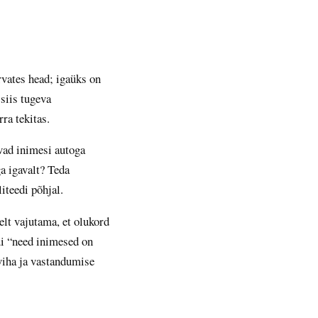
vates head; igaüks on
siis tugeva
ra tekitas.
vad inimesi autoga
ga igavalt? Teda
iteedi põhjal.
elt vajutama, et olukord
ui “need inimesed on
viha ja vastandumise