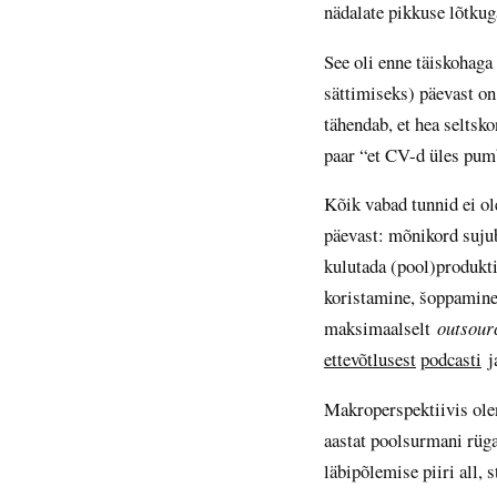
nädalate pikkuse lõtkug
See oli enne täiskohag
sättimiseks) päevast on 
tähendab, et hea seltsk
paar “et CV-d üles pumb
Kõik vabad tunnid ei ol
päevast: mõnikord sujub
kulutada (pool)produkti
koristamine, šoppamine,
maksimaalselt
outsour
ettevõtlusest
podcasti
ja
Makroperspektiivis ole
aastat poolsurmani rüga
läbipõlemise piiri all, 