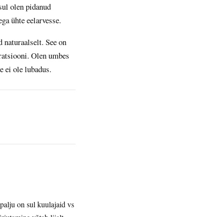
sul olen pidanud
ga ühte eelarvesse.
d naturaalselt. See on
iratsiooni. Olen umbes
e ei ole lubadus.
palju on sul kuulajaid vs