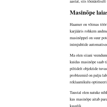
aastat, siis tõenäolisel
Masinõpe laia
Haamer on võimas töörii
karjääris rohkem andmet
masinõppel on suur pote
inimjuhtide automatise
Ma olen siiani veendunu
kuidas masinõpe saab tä
piltidelt objektide tuv
probleemid on palju la
reklaamikulu optimeeri
Taustal olen natuke nih
kus masinõpe aitab par
kasulik.