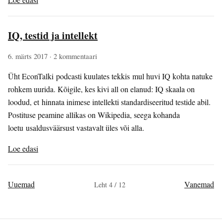
IQ, testid ja intellekt
6. märts 2017
· 2 kommentaari
Üht EconTalki podcasti kuulates tekkis mul huvi IQ kohta natuke
rohkem uurida. Kõigile, kes kivi all on elanud: IQ skaala on
loodud, et hinnata inimese intellekti standardiseeritud testide abil.
Postituse peamine allikas on Wikipedia, seega kohanda
loetu usaldusväärsust vastavalt üles või alla.
Loe edasi
Uuemad
Vanemad
Leht 4 / 12