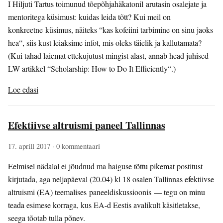
I Hiljuti Tartus toimunud tõepõhjahäkatonil arutasin osalejate ja
mentoritega küsimust: kuidas leida tõtt? Kui meil on
konkreetne küsimus, näiteks “kas kofeiini tarbimine on sinu jaoks
hea“, siis kust leiaksime infot, mis oleks täielik ja kallutamata?
(Kui tahad laiemat ettekujutust mingist alast, annab head juhised
LW artikkel “Scholarship: How to Do It Efficiently“.)
Loe edasi
Efektiivse altruismi paneel Tallinnas
17. aprill 2017
· 0 kommentaari
Eelmisel nädalal ei jõudnud ma haiguse tõttu pikemat postitust
kirjutada, aga neljapäeval (20.04) kl 18 osalen Tallinnas efektiivse
altruismi (EA) teemalises paneeldiskussioonis — tegu on minu
teada esimese korraga, kus EA-d Eestis avalikult käsitletakse,
seega tõotab tulla põnev.