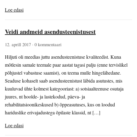
Loe edasi
Veidi andmeid asendusteenistusest
12. aprill 2017
· 0 kommentaari
Hiljuti oli meedias juttu asendusteenistuse kvaliteedist. Kuna
mõtlesin samale teemale paar aastat tagasi palju (enne tervislikel
põhjustel vabastuse saamist), on teema mulle hingelähedane.
Seaduse kohaselt saab asendusteenistust läbida asutustes, mis
kuuluvad ühte kolmest kategooriast: a) sotsiaalteenuse osutaja
juures, nt hoolde- ja lastekodud, päeva- ja
rehabilitatsioonikeskused b) õppeasutuses, kus on loodud
hariduslike erivajadustega õpilaste klassid, nt […]
Loe edasi