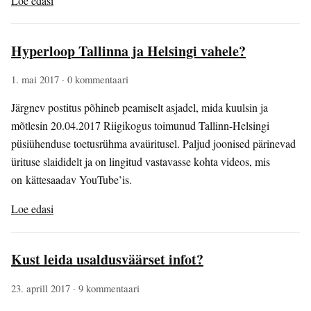
Loe edasi
Hyperloop Tallinna ja Helsingi vahele?
1. mai 2017
· 0 kommentaari
Järgnev postitus põhineb peamiselt asjadel, mida kuulsin ja
mõtlesin 20.04.2017 Riigikogus toimunud Tallinn-Helsingi
püsiühenduse toetusrühma avaüritusel. Paljud joonised pärinevad
ürituse slaididelt ja on lingitud vastavasse kohta videos, mis
on kättesaadav YouTube’is.
Loe edasi
Kust leida usaldusväärset infot?
23. aprill 2017
· 9 kommentaari