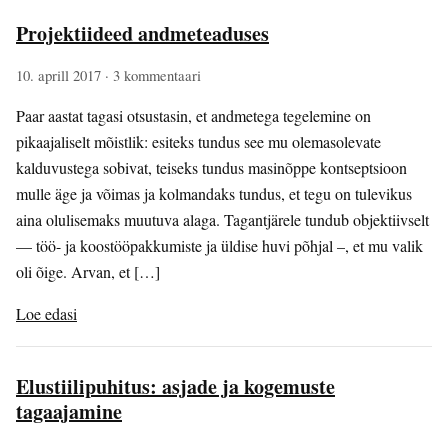
Projektiideed andmeteaduses
10. aprill 2017
· 3 kommentaari
Paar aastat tagasi otsustasin, et andmetega tegelemine on
pikaajaliselt mõistlik: esiteks tundus see mu olemasolevate
kalduvustega sobivat, teiseks tundus masinõppe kontseptsioon
mulle äge ja võimas ja kolmandaks tundus, et tegu on tulevikus
aina olulisemaks muutuva alaga. Tagantjärele tundub objektiivselt
— töö- ja koostööpakkumiste ja üldise huvi põhjal –, et mu valik
oli õige. Arvan, et […]
Loe edasi
Elustiilipuhitus: asjade ja kogemuste
tagaajamine