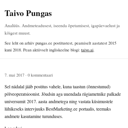
Taivo Pungas
Analüüs. Andmeteadusest, iseenda õpetamisest, igapäevaelust ja
kõigest muust.
See leht on arhiiv pungas.ee postitustest, peamiselt aastatest 2015
kuni 2018. Pean aktiivselt ingliskeelne blogi:
taivo.ai
.
7. mai 2017
· 0 kommentaari
Sel nädalal jääb postitus vahele, kuna taastun (õnnestunud)
põlveoperatsioonist. Jõudsin aga uuendada riigiametnike palkade
universumit 2017. aasta andmetega ning vastata küsimustele
lühikeseks intervjuuks BestMarketing.ee portaalis, teemaks
andmete kasutamine turunduses.