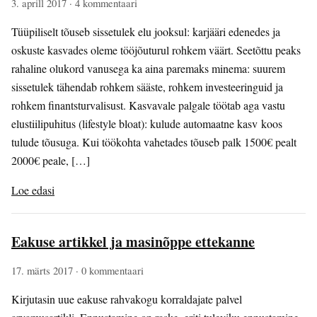
3. aprill 2017
· 4 kommentaari
Tüüpiliselt tõuseb sissetulek elu jooksul: karjääri edenedes ja
oskuste kasvades oleme tööjõuturul rohkem väärt. Seetõttu peaks
rahaline olukord vanusega ka aina paremaks minema: suurem
sissetulek tähendab rohkem sääste, rohkem investeeringuid ja
rohkem finantsturvalisust. Kasvavale palgale töötab aga vastu
elustiilipuhitus (lifestyle bloat): kulude automaatne kasv koos
tulude tõusuga. Kui töökohta vahetades tõuseb palk 1500€ pealt
2000€ peale, […]
Loe edasi
Eakuse artikkel ja masinõppe ettekanne
17. märts 2017
· 0 kommentaari
Kirjutasin uue eakuse rahvakogu korraldajate palvel