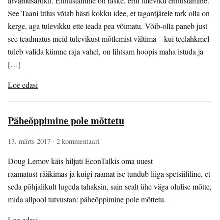
arvamusartikli. Ennustamine on raske, eriti tuleviku ennustamine.
See Taani ütlus võtab hästi kokku idee, et tagantjärele tark olla on
kerge, aga tulevikku ette teada pea võimatu. Võib-olla paneb just
see teadmatus meid tulevikust mõtlemist vältima – kui teelahkmel
tuleb valida kümne raja vahel, on lihtsam hoopis maha istuda ja
[…]
Loe edasi
Päheõppimine pole mõttetu
13. märts 2017
· 2 kommentaari
Doug Lemov käis hiljuti EconTalkis oma uuest
raamatust rääkimas ja kuigi raamat ise tundub liiga spetsiifiline, et
seda põhjalikult lugeda tahaksin, sain sealt ühe väga olulise mõtte,
mida allpool tutvustan: päheõppimine pole mõttetu.
Loe edasi