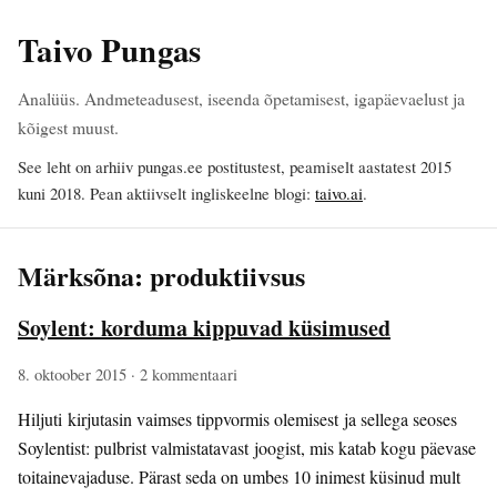
Taivo Pungas
Analüüs. Andmeteadusest, iseenda õpetamisest, igapäevaelust ja
kõigest muust.
See leht on arhiiv pungas.ee postitustest, peamiselt aastatest 2015
kuni 2018. Pean aktiivselt ingliskeelne blogi:
taivo.ai
.
Märksõna: produktiivsus
Soylent: korduma kippuvad küsimused
8. oktoober 2015
· 2 kommentaari
Hiljuti kirjutasin vaimses tippvormis olemisest ja sellega seoses
Soylentist: pulbrist valmistatavast joogist, mis katab kogu päevase
toitainevajaduse. Pärast seda on umbes 10 inimest küsinud mult