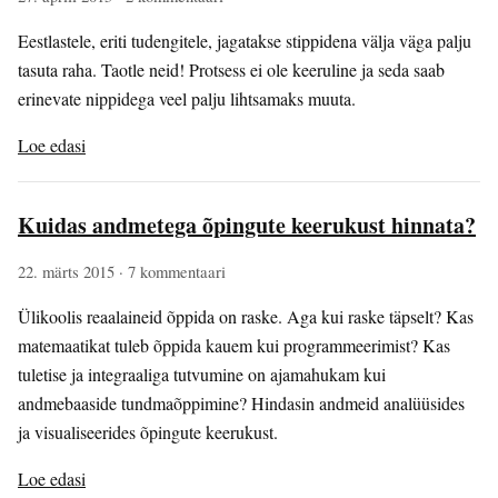
Eestlastele, eriti tudengitele, jagatakse stippidena välja väga palju
tasuta raha. Taotle neid! Protsess ei ole keeruline ja seda saab
erinevate nippidega veel palju lihtsamaks muuta.
Loe edasi
Kuidas andmetega õpingute keerukust hinnata?
22. märts 2015
· 7 kommentaari
Ülikoolis reaalaineid õppida on raske. Aga kui raske täpselt? Kas
matemaatikat tuleb õppida kauem kui programmeerimist? Kas
tuletise ja integraaliga tutvumine on ajamahukam kui
andmebaaside tundmaõppimine? Hindasin andmeid analüüsides
ja visualiseerides õpingute keerukust.
Loe edasi