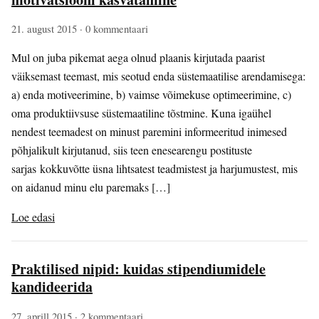
21. august 2015
· 0 kommentaari
Mul on juba pikemat aega olnud plaanis kirjutada paarist
väiksemast teemast, mis seotud enda süstemaatilise arendamisega:
a) enda motiveerimine, b) vaimse võimekuse optimeerimine, c)
oma produktiivsuse süstemaatiline tõstmine. Kuna igaühel
nendest teemadest on minust paremini informeeritud inimesed
põhjalikult kirjutanud, siis teen enesearengu postituste
sarjas kokkuvõtte üsna lihtsatest teadmistest ja harjumustest, mis
on aidanud minu elu paremaks […]
Loe edasi
Praktilised nipid: kuidas stipendiumidele
kandideerida
27. aprill 2015
· 2 kommentaari