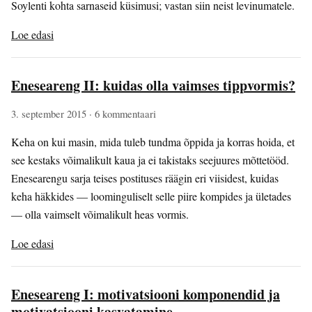
Soylenti kohta sarnaseid küsimusi; vastan siin neist levinumatele.
Loe edasi
Eneseareng II: kuidas olla vaimses tippvormis?
3. september 2015
· 6 kommentaari
Keha on kui masin, mida tuleb tundma õppida ja korras hoida, et
see kestaks võimalikult kaua ja ei takistaks seejuures mõttetööd.
Enesearengu sarja teises postituses räägin eri viisidest, kuidas
keha häkkides — loominguliselt selle piire kompides ja ületades
— olla vaimselt võimalikult heas vormis.
Loe edasi
Eneseareng I: motivatsiooni komponendid ja
motivatsiooni kasvatamine