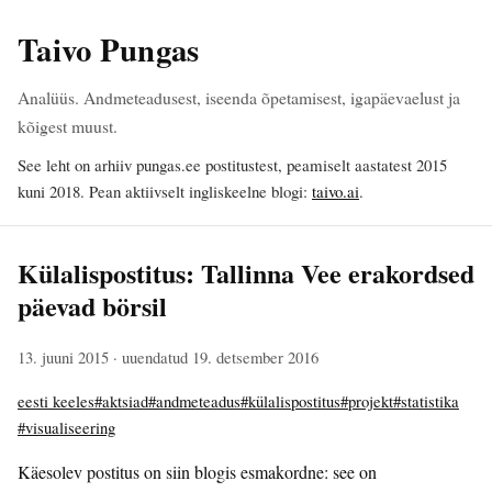
Taivo Pungas
Analüüs. Andmeteadusest, iseenda õpetamisest, igapäevaelust ja
kõigest muust.
See leht on arhiiv pungas.ee postitustest, peamiselt aastatest 2015
kuni 2018. Pean aktiivselt ingliskeelne blogi:
taivo.ai
.
Külalispostitus: Tallinna Vee erakordsed
päevad börsil
13. juuni 2015
· uuendatud 19. detsember 2016
eesti keeles
#aktsiad
#andmeteadus
#külalispostitus
#projekt
#statistika
#visualiseering
Käesolev postitus on siin blogis esmakordne: see on