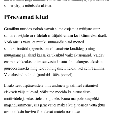
suurusjärgus mõnisada aktsiat.
Põnevamad leiud
Graafikut uurides torkab esmalt silma ostjate ja müüjate suur
ostjate arv ületab müüjaid enam kui kümnekordselt
suhtarv:
.
Võib niisiis väita, et müüki suunasidki vaid mõned
suuraktsionärid (tegemist on välismaisete fondidega) ning
müügilainega läksid kaasa ka üksikud väikeaktsionärid. Valdav
enamik väikeaktsionäre seevastu kasutas hinnalangust aktsiate
juurdeostmiseks ning leidub hulgaliselt neidki, kel seni Tallinna
Vee aktsiaid polnud (punktid 100% joonel).
Lisaks seaduspärasustele, mis andmete graafilisel esitamisel
efektselt välja tulevad, võiksime mõelda ka turuosaliste
motiividele ja edasistele arengutele. Kuna ma pole kaugeltki
majandusinimene, siis järnevat ei maksa kuigi tõsiselt võtta (küll
aga ootaksin huviga täiendavat arutelu postituse