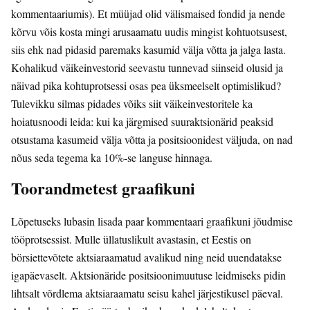
kommentaariumis). Et müüjad olid välismaised fondid ja nende
kõrvu võis kosta mingi arusaamatu uudis mingist kohtuotsusest,
siis ehk nad pidasid paremaks kasumid välja võtta ja jalga lasta.
Kohalikud väikeinvestorid seevastu tunnevad siinseid olusid ja
näivad pika kohtuprotsessi osas pea üksmeelselt optimislikud?
Tulevikku silmas pidades võiks siit väikeinvestoritele ka
hoiatusnoodi leida: kui ka järgmised suuraktsionärid peaksid
otsustama kasumeid välja võtta ja positsioonidest väljuda, on nad
nõus seda tegema ka 10%-se languse hinnaga.
Toorandmetest graafikuni
Lõpetuseks lubasin lisada paar kommentaari graafikuni jõudmise
tööprotsessist. Mulle üllatuslikult avastasin, et Eestis on
börsiettevõtete aktsiaraamatud avalikud ning neid uuendatakse
igapäevaselt. Aktsionäride positsioonimuutuse leidmiseks pidin
lihtsalt võrdlema aktsiaraamatu seisu kahel järjestikusel päeval.