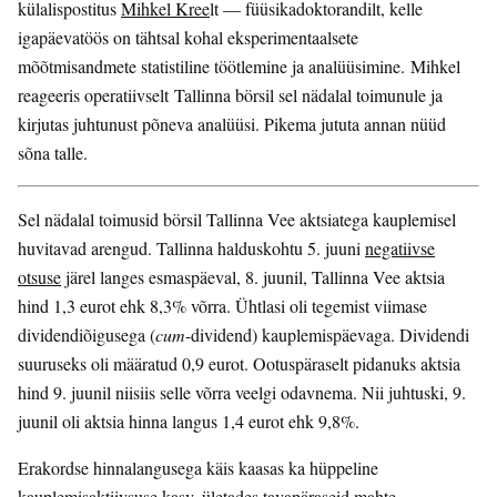
külalispostitus
Mihkel Kree
lt — füüsikadoktorandilt, kelle
igapäevatöös on tähtsal kohal eksperimentaalsete
mõõtmisandmete statistiline töötlemine ja analüüsimine. Mihkel
reageeris operatiivselt Tallinna börsil sel nädalal toimunule ja
kirjutas juhtunust põneva analüüsi. Pikema jututa annan nüüd
sõna talle.
Sel nädalal toimusid börsil Tallinna Vee aktsiatega kauplemisel
huvitavad arengud. Tallinna halduskohtu 5. juuni
negatiivse
otsuse
järel langes esmaspäeval, 8. juunil, Tallinna Vee aktsia
hind 1,3 eurot ehk 8,3% võrra. Ühtlasi oli tegemist viimase
dividendiõigusega (
cum
-dividend) kauplemispäevaga. Dividendi
suuruseks oli määratud 0,9 eurot. Ootuspäraselt pidanuks aktsia
hind 9. juunil niisiis selle võrra veelgi odavnema. Nii juhtuski, 9.
juunil oli aktsia hinna langus 1,4 eurot ehk 9,8%.
Erakordse hinnalangusega käis kaasas ka hüppeline
kauplemisaktiivsuse kasv, ületades tavapäraseid mahte