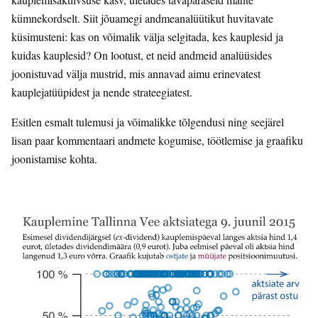
kümnekordselt. Siit jõuamegi andmeanalüütikut huvitavate
küsimusteni: kas on võimalik välja selgitada, kes kauplesid ja
kuidas kauplesid? On lootust, et neid andmeid analüüsides
joonistuvad välja mustrid, mis annavad aimu erinevatest
kauplejatüüpidest ja nende strateegiatest.
Esitlen esmalt tulemusi ja võimalikke tõlgendusi ning seejärel
lisan paar kommentaari andmete kogumise, töötlemise ja graafiku
joonistamise kohta.