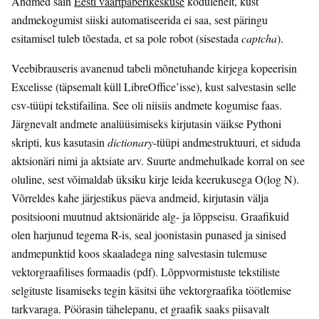
Andmed sain
Eesti väärtpaberikeskuse
kodulehelt, kust
andmekogumist siiski automatiseerida ei saa, sest päringu
esitamisel tuleb tõestada, et sa pole robot (sisestada
captcha
).
Veebibrauseris avanenud tabeli mõnetuhande kirjega kopeerisin
Excelisse (täpsemalt küll LibreOffice’isse), kust salvestasin selle
csv-tüüpi tekstifailina. See oli niisiis andmete kogumise faas.
Järgnevalt andmete analüüsimiseks kirjutasin väikse Pythoni
skripti, kus kasutasin
dictionary
-tüüpi andmestruktuuri, et siduda
aktsionäri nimi ja aktsiate arv. Suurte andmehulkade korral on see
oluline, sest võimaldab üksiku kirje leida keerukusega O(log N).
Võrreldes kahe järjestikus päeva andmeid, kirjutasin välja
positsiooni muutnud aktsionäride alg- ja lõppseisu. Graafikuid
olen harjunud tegema R-is, seal joonistasin punased ja sinised
andmepunktid koos skaaladega ning salvestasin tulemuse
vektorgraafilises formaadis (pdf). Lõppvormistuste tekstiliste
selgituste lisamiseks tegin käsitsi ühe vektorgraafika töötlemise
tarkvaraga. Pöörasin tähelepanu, et graafik saaks piisavalt