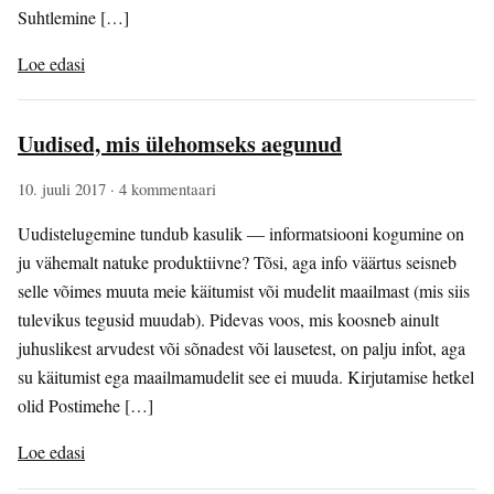
Suhtlemine […]
Loe edasi
Uudised, mis ülehomseks aegunud
10. juuli 2017
· 4 kommentaari
Uudistelugemine tundub kasulik — informatsiooni kogumine on
ju vähemalt natuke produktiivne? Tõsi, aga info väärtus seisneb
selle võimes muuta meie käitumist või mudelit maailmast (mis siis
tulevikus tegusid muudab). Pidevas voos, mis koosneb ainult
juhuslikest arvudest või sõnadest või lausetest, on palju infot, aga
su käitumist ega maailmamudelit see ei muuda. Kirjutamise hetkel
olid Postimehe […]
Loe edasi