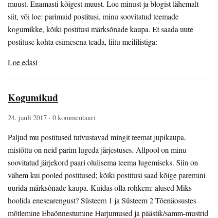
muust. Enamasti kõigest muust. Loe minust ja blogist lähemalt
siit, või loe: parimaid postitusi, minu soovitatud teemade
kogumikke, kõiki postitusi märksõnade kaupa. Et saada uute
postituse kohta esimesena teada, liitu meililistiga:
Loe edasi
Kogumikud
24. juuli 2017
· 0 kommentaari
Paljud mu postitused tutvustavad mingit teemat jupikaupa,
mistõttu on neid parim lugeda järjestuses. Allpool on minu
soovitatud järjekord paari olulisema teema lugemiseks. Siin on
vähem kui pooled postitused; kõiki postitusi saad kõige paremini
uurida märksõnade kaupa. Kuidas olla rohkem: alused Miks
hoolida enesearengust? Süsteem 1 ja Süsteem 2 Tõenäosustes
mõtlemine Ebaõnnestumine Harjumused ja päästik/samm-mustrid