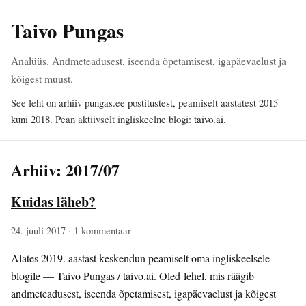
Taivo Pungas
Analüüs. Andmeteadusest, iseenda õpetamisest, igapäevaelust ja
kõigest muust.
See leht on arhiiv pungas.ee postitustest, peamiselt aastatest 2015
kuni 2018. Pean aktiivselt ingliskeelne blogi:
taivo.ai
.
Arhiiv: 2017/07
Kuidas läheb?
24. juuli 2017
· 1 kommentaar
Alates 2019. aastast keskendun peamiselt oma ingliskeelsele
blogile — Taivo Pungas / taivo.ai. Oled lehel, mis räägib
andmeteadusest, iseenda õpetamisest, igapäevaelust ja kõigest