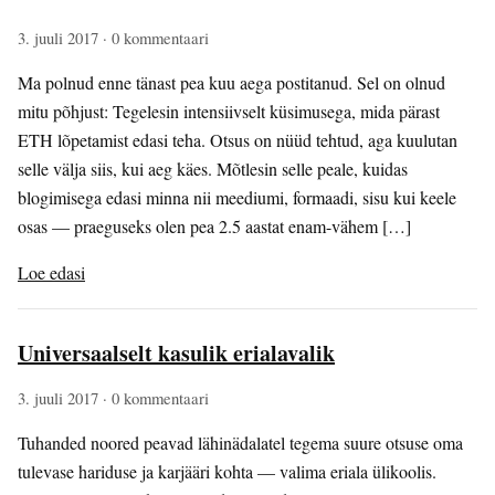
3. juuli 2017
· 0 kommentaari
Ma polnud enne tänast pea kuu aega postitanud. Sel on olnud
mitu põhjust: Tegelesin intensiivselt küsimusega, mida pärast
ETH lõpetamist edasi teha. Otsus on nüüd tehtud, aga kuulutan
selle välja siis, kui aeg käes. Mõtlesin selle peale, kuidas
blogimisega edasi minna nii meediumi, formaadi, sisu kui keele
osas — praeguseks olen pea 2.5 aastat enam-vähem […]
Loe edasi
Universaalselt kasulik erialavalik
3. juuli 2017
· 0 kommentaari
Tuhanded noored peavad lähinädalatel tegema suure otsuse oma
tulevase hariduse ja karjääri kohta — valima eriala ülikoolis.