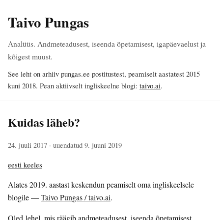
Taivo Pungas
Analüüs. Andmeteadusest, iseenda õpetamisest, igapäevaelust ja
kõigest muust.
See leht on arhiiv pungas.ee postitustest, peamiselt aastatest 2015
kuni 2018. Pean aktiivselt ingliskeelne blogi:
taivo.ai
.
Kuidas läheb?
24. juuli 2017
· uuendatud 9. juuni 2019
eesti keeles
Alates 2019. aastast keskendun peamiselt oma ingliskeelsele
blogile —
Taivo Pungas / taivo.ai
.
Oled lehel, mis räägib andmeteadusest, iseenda õpetamisest,