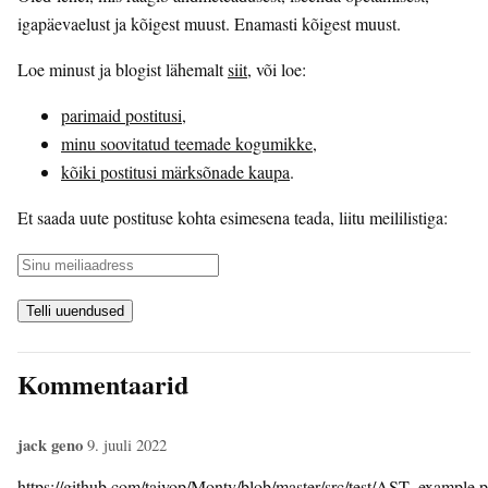
igapäevaelust ja kõigest muust. Enamasti kõigest muust.
Loe minust ja blogist lähemalt
siit
, või loe:
parimaid postitusi
,
minu soovitatud teemade kogumikke
,
kõiki postitusi märksõnade kaupa
.
Et saada uute postituse kohta esimesena teada, liitu meililistiga:
Kommentaarid
jack geno
9. juuli 2022
https://github.com/taivop/Monty/blob/master/src/test/AST_example.