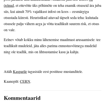
öelnud
, et ettevõtte üks põhimõte on teha enamik otsuseid ära juba
siis, kui ainult 70% vajalikust infost on koos – eesmärgiga
otsustada kiiresti. Heuristikud aitavad täpselt seda teha: kulutada
otsusele palju vähem aega ja võtta teadlikult suurem risk, et otsus
on vale.
Eelnev võtab kokku minu lähenemise maailmast arusaamisele: tee
teadlikult mudeleid, jäta alles parima ennustusvõimega mudelid
ning ole teadlik, mis on lihtsustamise kasu ja kahju.
Aitäh
Kasparile
tagasiside eest postituse mustanditele.
Kaanepilt:
CERN
.
Kommentaarid