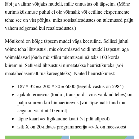
läbi ja valime võitjaks mudeli, mille ennustus oli täpseim. (Mõne
uurimisküsimuse puhul ei ole võimalik või eetiline eksperimente
teha; see on vist põhjus, miks sotsiaalteadustes on tulemused palju
vähem selgemad kui reaalteadustes.)
Mõnikord on kõige täpsem mudel väga keeruline. Sellisel juhul
võime teha lihtsustusi, mis ohverdavad veidi mudeli täpsust, aga
võimaldavad jõuda mõistliku tulemuseni näiteks 100 korda
kiiremini. Selliseid lihtsustusi nimetatakse heuristikuteks (või
maalähedasemalt rusikareegliteks). Näited heuristikutest:
187 * 32 => 200 * 30 = 6000 (tegelik vastus on 5984)
ajakulu erinevus (toidu-, transpordi- vms valikuid tehes) on
palju suurem kui hinnaerinevus [või täpsemalt: tund mu
aega on väärt nt 10 eurot]
täpne kaart => ligikaudne kaart (vt pilti allpool)
isik X on 20-ndates programmeerija => X on meessoost