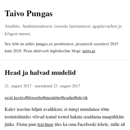
Taivo Pungas
Analüüs. Andmeteadusest, iseenda õpetamisest, igapäevaelust ja
kõigest muust.
See leht on arhiiv pungas.ee postitustest, peamiselt aastatest 2015
kuni 2018. Pean aktiivselt ingliskeelne blogi:
taivo.ai
.
Head ja halvad mudelid
21. august 2017
· uuendatud 23. august 2017
eesti keeles
#filosoofia
#masinõpe
#teadus
#tulevik
Kalev teavitas hiljuti avalikkust, et mingi muudatuse tõttu
tootmisliinides võivad teatud tooted hakata sisaldama maapähklite
jääke. Firma pani
teavituse
üles ka oma Facebooki lehele, mille all