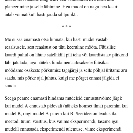
planeerimine ja selle läbimine. Hea mudel on nagu hea kaart:
aitab võimalikult hästi jõuda sihtpunkti.
* * *
Me ei saa enamasti otse hinnata, kui hästi mudel vastab
reaalsusele, sest reaalsust on tihti keeruline mõõta. Füüsilise
kaardi puhul on lihtne satelliidilt pilt teha või kaardistatav piirkond
läbi jalutada, aga näiteks fundamentaalosakeste füüsikas
mõõdame osakeste põrkumise tagajärgi ja selle põhjal üritame aru
saada, mis põrke ajal juhtus, kuigi me põrget ennast jälgida ei
suuda.
Seega peame enamasti hindama mudeleid ennustusvõime järgi:
kui mudel A ennustab pidevalt (näiteks homset ilma) paremini kui
mudel B, ongi mudel A parem kui B. See idee on teadusliku
meetodi tuum: võistlus, kus valime eksperimendi, laseme igal
mudelil ennustada eksperimendi tulemuse, viime eksperimendi