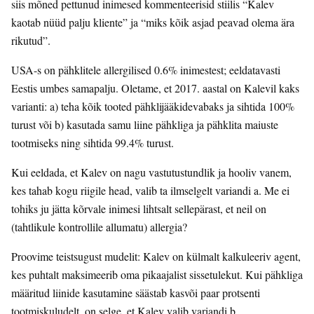
siis mõned pettunud inimesed kommenteerisid stiilis “Kalev
kaotab nüüd palju kliente” ja “miks kõik asjad peavad olema ära
rikutud”.
USA-s on pähklitele allergilised 0.6% inimestest; eeldatavasti
Eestis umbes samapalju. Oletame, et 2017. aastal on Kalevil kaks
varianti: a) teha kõik tooted pähklijääkidevabaks ja sihtida 100%
turust või b) kasutada samu liine pähkliga ja pähklita maiuste
tootmiseks ning sihtida 99.4% turust.
Kui eeldada, et Kalev on nagu vastutustundlik ja hooliv vanem,
kes tahab kogu riigile head, valib ta ilmselgelt variandi a. Me ei
tohiks ju jätta kõrvale inimesi lihtsalt sellepärast, et neil on
(tahtlikule kontrollile allumatu) allergia?
Proovime teistsugust mudelit: Kalev on külmalt kalkuleeriv agent,
kes puhtalt maksimeerib oma pikaajalist sissetulekut. Kui pähkliga
määritud liinide kasutamine säästab kasvõi paar protsenti
tootmiskuludelt, on selge, et Kalev valib variandi b.