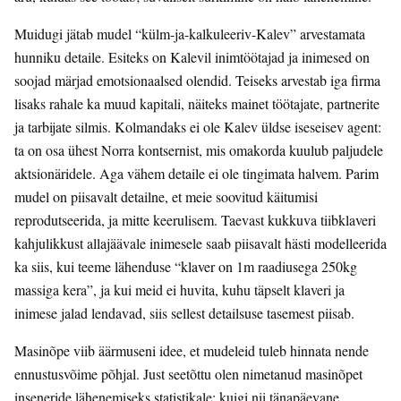
Muidugi jätab mudel “külm-ja-kalkuleeriv-Kalev” arvestamata
hunniku detaile. Esiteks on Kalevil inimtöötajad ja inimesed on
soojad märjad emotsionaalsed olendid. Teiseks arvestab iga firma
lisaks rahale ka muud kapitali, näiteks mainet töötajate, partnerite
ja tarbijate silmis. Kolmandaks ei ole Kalev üldse iseseisev agent:
ta on osa ühest Norra kontsernist, mis omakorda kuulub paljudele
aktsionäridele. Aga vähem detaile ei ole tingimata halvem. Parim
mudel on piisavalt detailne, et meie soovitud käitumisi
reprodutseerida, ja mitte keerulisem. Taevast kukkuva tiibklaveri
kahjulikkust allajäävale inimesele saab piisavalt hästi modelleerida
ka siis, kui teeme lähenduse “klaver on 1m raadiusega 250kg
massiga kera”, ja kui meid ei huvita, kuhu täpselt klaveri ja
inimese jalad lendavad, siis sellest detailsuse tasemest piisab.
Masinõpe viib äärmuseni idee, et mudeleid tuleb hinnata nende
ennustusvõime põhjal. Just seetõttu olen nimetanud masinõpet
inseneride lähenemiseks statistikale: kuigi nii tänapäevane