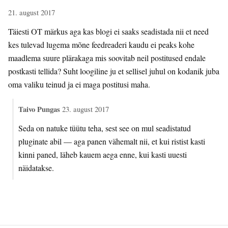
21. august 2017
Täiesti OT märkus aga kas blogi ei saaks seadistada nii et need
kes tulevad lugema mõne feedreaderi kaudu ei peaks kohe
maadlema suure plärakaga mis soovitab neil postitused endale
postkasti tellida? Suht loogiline ju et sellisel juhul on kodanik juba
oma valiku teinud ja ei maga postitusi maha.
Taivo Pungas
23. august 2017
Seda on natuke tüütu teha, sest see on mul seadistatud
pluginate abil — aga panen vähemalt nii, et kui ristist kasti
kinni paned, läheb kauem aega enne, kui kasti uuesti
näidatakse.