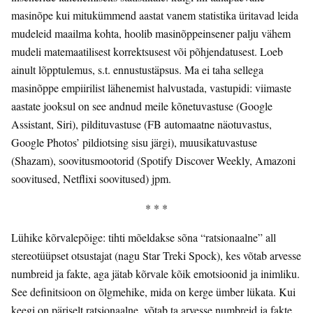
masinõpe kui mitukümmend aastat vanem statistika üritavad leida
mudeleid maailma kohta, hoolib masinõppeinsener palju vähem
mudeli matemaatilisest korrektsusest või põhjendatusest. Loeb
ainult lõpptulemus, s.t. ennustustäpsus. Ma ei taha sellega
masinõppe empiirilist lähenemist halvustada, vastupidi: viimaste
aastate jooksul on see andnud meile kõnetuvastuse (Google
Assistant, Siri), pildituvastuse (FB automaatne näotuvastus,
Google Photos’ pildiotsing sisu järgi), muusikatuvastuse
(Shazam), soovitusmootorid (Spotify Discover Weekly, Amazoni
soovitused, Netflixi soovitused) jpm.
* * *
Lühike kõrvalepõige: tihti mõeldakse sõna “ratsionaalne” all
stereotüüpset otsustajat (nagu Star Treki Spock), kes võtab arvesse
numbreid ja fakte, aga jätab kõrvale kõik emotsioonid ja inimliku.
See definitsioon on õlgmehike, mida on kerge ümber lükata. Kui
keegi on päriselt ratsionaalne, võtab ta arvesse numbreid ja fakte