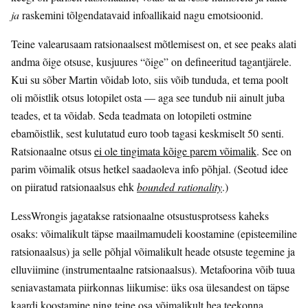
ja
raskemini tõlgendatavaid infoallikaid nagu emotsioonid.
Teine valearusaam ratsionaalsest mõtlemisest on, et see peaks alati
andma õige otsuse, kusjuures “õige” on defineeritud tagantjärele.
Kui su sõber Martin võidab loto, siis võib tunduda, et tema poolt
oli mõistlik otsus lotopilet osta — aga see tundub nii ainult juba
teades, et ta võidab. Seda teadmata on lotopileti ostmine
ebamõistlik, sest kulutatud euro toob tagasi keskmiselt 50 senti.
Ratsionaalne otsus
ei ole tingimata kõige parem võimalik
. See on
parim võimalik otsus hetkel saadaoleva info põhjal. (Seotud idee
on piiratud ratsionaalsus ehk
bounded rationality
.)
LessWrongis jagatakse ratsionaalne otsustusprotsess kaheks
osaks: võimalikult täpse maailmamudeli koostamine (episteemiline
ratsionaalsus) ja selle põhjal võimalikult heade otsuste tegemine ja
elluviimine (instrumentaalne ratsionaalsus). Metafoorina võib tuua
seniavastamata piirkonnas liikumise: üks osa ülesandest on täpse
kaardi koostamine ning teine osa võimalikult hea teekonna