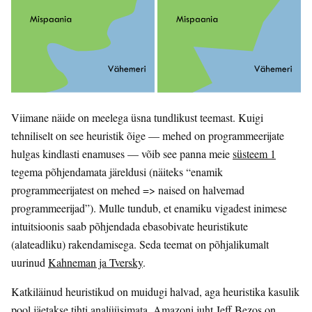
Viimane näide on meelega üsna tundlikust teemast. Kuigi
tehniliselt on see heuristik õige — mehed on programmeerijate
hulgas kindlasti enamuses — võib see panna meie
süsteem 1
tegema põhjendamata järeldusi (näiteks “enamik
programmeerijatest on mehed => naised on halvemad
programmeerijad”). Mulle tundub, et enamiku vigadest inimese
intuitsioonis saab põhjendada ebasobivate heuristikute
(alateadliku) rakendamisega. Seda teemat on põhjalikumalt
uurinud
Kahneman ja Tversky
.
Katkiläinud heuristikud on muidugi halvad, aga heuristika kasulik
pool jäetakse tihti analüüsimata. Amazoni juht Jeff Bezos
on