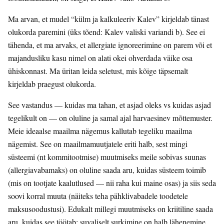
Ma arvan, et mudel “külm ja kalkuleeriv Kalev” kirjeldab tänast
olukorda paremini (üks tõend: Kalev valiski variandi b). See ei
tähenda, et ma arvaks, et allergiate ignoreerimine on parem või et
majandusliku kasu nimel on alati okei ohverdada väike osa
ühiskonnast. Ma üritan leida seletust, mis kõige täpsemalt
kirjeldab praegust olukorda.
See vastandus — kuidas ma tahan, et asjad oleks vs kuidas asjad
tegelikult on — on oluline ja samal ajal harvaesinev mõttemuster.
Meie ideaalse maailma nägemus kallutab tegeliku maailma
nägemist. See on maailmamuutjatele eriti halb, sest mingi
süsteemi (nt kommitootmise) muutmiseks meile sobivas suunas
(allergiavabamaks) on oluline saada aru, kuidas süsteem toimib
(mis on tootjate kaalutlused — nii raha kui maine osas) ja siis seda
soovi korral muuta (näiteks teha pähklivabadele toodetele
maksusoodustusi). Edukalt millegi muutmiseks on kriitiline saada
aru, kuidas see töötab; suvaliselt surkimine on halb lähenemine.