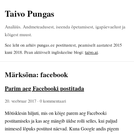
Taivo Pungas
Analüüs. Andmeteadusest, iseenda õpetamisest, igapäevaelust ja
kõigest muust.
See leht on arhiiv pungas.ee postitustest, peamiselt aastatest 2015
kuni 2018. Pean aktiivselt ingliskeelne blogi:
taivo.ai
.
Märksõna: facebook
Parim aeg Facebooki postitada
20. veebruar 2017
· 0 kommentaari
Mõtisklesin hiljuti, mis on kõige parem aeg Facebooki
postitamiseks ja kas aeg mängib üldse rolli selles, kui paljud
inimesed lõpuks postitust näevad. Kuna Google andis pigem