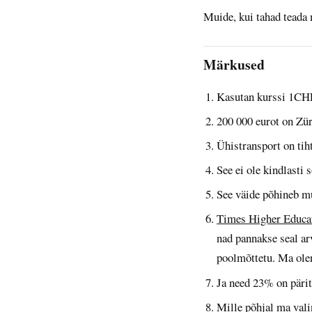
Muide, kui tahad teada
Märkused
Kasutan kurssi 1CH
200 000 eurot on Zü
Ühistransport on tiht
See ei ole kindlast
See väide põhineb mu
Times Higher Educat
nad pannakse seal ar
poolmõttetu. Ma olen 
Ja need 23% on päri
Mille põhjal ma vali