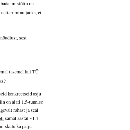
lubada, mistõttu on
 näitab minu jaoks, et
 nõudlust, sest
remal tasemel kui TÜ
ks?
seid konkreetseid asju
in on alati 1.5-tunnise
gevalt rahast ja seal
oli
samal aastal ~1.4
miskulu ka palju