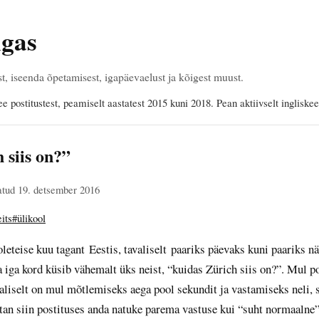
ngas
 iseenda õpetamisest, igapäevaelust ja kõigest muust.
ee postitustest, peamiselt aastatest 2015 kuni 2018. Pean aktiivselt ingliske
 siis on?”
tud 19. detsember 2016
its
#ülikool
leteise kuu tagant Eestis, tavaliselt paariks päevaks kuni paariks n
 iga kord küsib vähemalt üks neist, “kuidas Zürich siis on?”. Mul p
aliselt on mul mõtlemiseks aega pool sekundit ja vastamiseks neli, 
tan siin postituses anda natuke parema vastuse kui “suht normaalne”