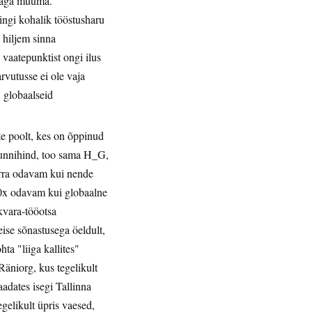
nnaga müüma.
mingi kohalik tööstusharu
 hiljem sinna
u vaatepunktist ongi ilus
arvutusse ei ole vaja
, globaalseid
te poolt, kes on õppinud
ötunnihind, too sama H_G,
võrra odavam kui nende
 10x odavam kui globaalne
rkvara-tööotsa
eise sõnastusega öeldult,
hta "liiga kallites"
Räniorg, kus tegelikult
adates isegi Tallinna
gelikult üpris vaesed,