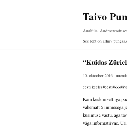
Taivo Pu
Analüüs. Andmeteadusest,
See leht on arhiiv pungas.
“Kuidas Zürich
10. oktoober 2016
· uuenda
eesti keeles
#eesti
#kkk
#šve
Käin keskmiselt iga poo
vähemalt 5 inimesega ja
küsimuse vastu, aga tav
väga informatiivne. Üri