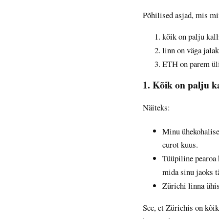
Põhilised asjad, mis mi
kõik on palju kal
linn on väga jalak
ETH on parem üli
1. Kõik on palju k
Näiteks:
Minu ühekohalise
eurot kuus.
Tüüpiline pearoa 
mida sinu jaoks 
Zürichi linna ühi
See, et Zürichis on kõi