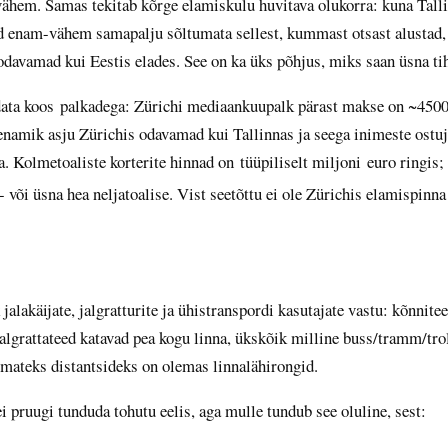
 vähem. Samas tekitab kõrge elamiskulu huvitava olukorra: kuna Tall
 enam-vähem samapalju sõltumata sellest, kummast otsast alustad, s
odavamad kui Eestis elades. See on ka üks põhjus, miks saan üsna tih
ata koos palkadega: Zürichi mediaankuupalk pärast makse on ~4500 
enamik asju Zürichis odavamad kui Tallinnas ja seega inimeste ostu
a. Kolmetoaliste korterite hinnad on tüüpiliselt miljoni euro ringis;
 või üsna hea neljatoalise. Vist seetõttu ei ole Zürichis elamispinn
jalakäijate, jalgratturite ja ühistranspordi kasutajate vastu: kõnnitee
algrattateed katavad pea kogu linna, ükskõik milline buss/tramm/troll
emateks distantsideks on olemas linnalähirongid.
 ei pruugi tunduda tohutu eelis, aga mulle tundub see oluline, sest: