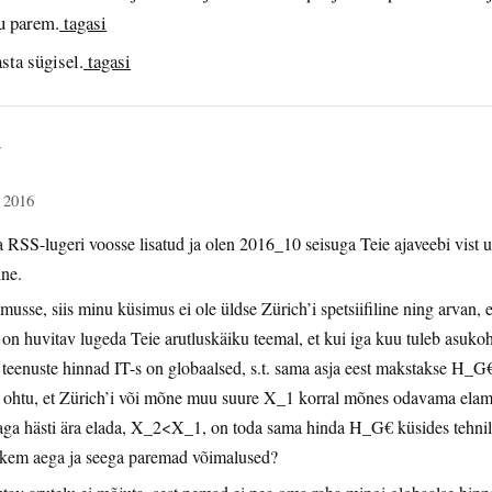
u parem.
tagasi
sta sügisel.
tagasi
d
r 2016
RSS-lugeri voosse lisatud ja olen 2016_10 seisuga Teie ajaveebi vist 
ine.
usse, siis minu küsimus ei ole üldse Zürich’i spetsiifiline ning arvan, e
l on huvitav lugeda Teie arutluskäiku teemal, et kui iga kuu tuleb asuko
teenuste hinnad IT-s on globaalsed, s.t. sama asja eest makstakse H_G€
eri ohtu, et Zürich’i või mõne muu suure X_1 korral mõnes odavama ela
a hästi ära elada, X_2<X_1, on toda sama hinda H_G€ küsides tehnilise
hkem aega ja seega paremad võimalused?