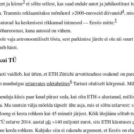
3
et ja kiirus
ei sõltu sellest, kas saad endale autot ja juhikoolitust 
4
. Trammis reklaamitakse mõnikord >2000-euroseid diivaneid
, mis
5
asutavad ka keskmisest rikkamad inimesed — Eestis mitte.
õhureostust, kuna autosid on vähem.
le vaja astronoomiliselt tõsta, sest parkimise järele ei ole nii suurt
mib hästi.
kui TÜ
asti vaidleb, kui ütlen, et ETH Zürichi arvutiteaduse osakond on pa
6
n muuhulgas
erinevates
edetabelites
Tartust oluliselt kõrgemal. Mi
ndaja küsis paar kuud pärast seda, kui olin ETH-s alustanud, milli
 Ma suutsin välja mõelda täpselt ühe asja, mis ei sõltu eelarvest: si
 loeng ei kesta rohkem kui 45 minutit järjest. Kõik ülejäänu sõltub tu
TÜ eelarve 2014. aastal
oli
~140 miljonit eurot, siis ETH käsutuses
e korda rohkem. Kahjuks siin ei rakendu argument, et Eestis on ela