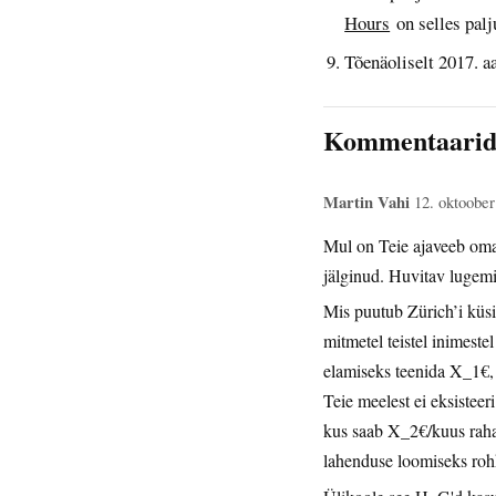
Hours
on selles palj
Tõenäoliselt 2017. aa
Kommentaari
Martin Vahi
12. oktoobe
Mul on Teie ajaveeb oma 
jälginud. Huvitav lugem
Mis puutub Zürich’i küsim
mitmetel teistel inimeste
elamiseks teenida X_1€, 
Teie meelest ei eksiste
kus saab X_2€/kuus rahag
lahenduse loomiseks ro