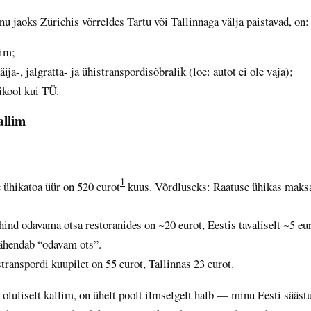
nu jaoks Zürichis võrreldes Tartu või Tallinnaga välja paistavad, on:
lim;
äija-, jalgratta- ja ühistranspordisõbralik (loe: autot ei ole vaja);
kool kui TÜ.
allim
1
 ühikatoa üür on 520 eurot
kuus. Võrdluseks: Raatuse ühikas
maks
hind odavama otsa restoranides on ~20 eurot, Eestis tavaliselt ~5 euro
tähendab “odavam ots”.
stranspordi kuupilet on 55 eurot,
Tallinnas
23 eurot.
k oluliselt kallim, on ühelt poolt ilmselgelt halb — minu Eesti sääst