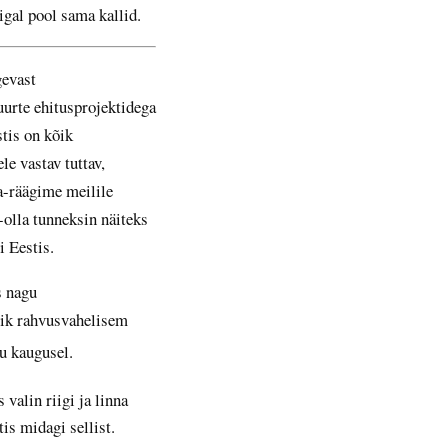
igal pool sama kallid.
gevast
suurte ehitusprojektidega
stis on kõik
e vastav tuttav,
a-räägime meilile
-olla tunneksin näiteks
i Eestis.
s nagu
riik rahvusvahelisem
u kaugusel.
is valin riigi ja linna
tis midagi sellist.