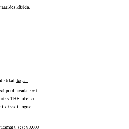
taarides küsida.
i
tistikal.
tagasi
al pool jagada, sest
, miks THE tabel on
i kiiresti.
tagasi
jutamata, sest
80,000