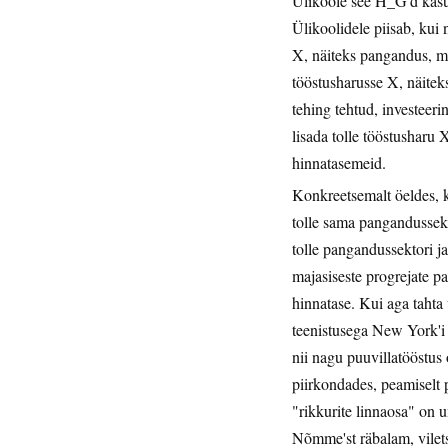
Ülikoole see H_G'd kasu
Ülikoolidele piisab, kui 
X, näiteks pangandus, mak
tööstusharusse X, näiteks
tehing tehtud, investeerin
lisada tolle tööstusharu 
hinnatasemeid.
Konkreetsemalt öeldes, k
tolle sama pangandussekt
tolle pangandussektori j
majasiseste progrejate p
hinnatase. Kui aga tahta 
teenistusega New York'i k
nii nagu puuvillatööstus o
piirkondades, peamiselt 
"rikkurite linnaosa" on 
Nõmme'st räbalam, vilets