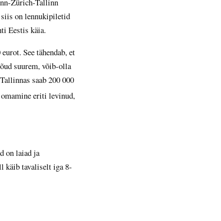
inn-Zürich-Tallinn
iis on lennukipiletid
ti Eestis käia.
eurot. See tähendab, et
jõud suurem, võib-olla
 Tallinnas saab 200 000
a omamine eriti levinud,
d on laiad ja
 käib tavaliselt iga 8-