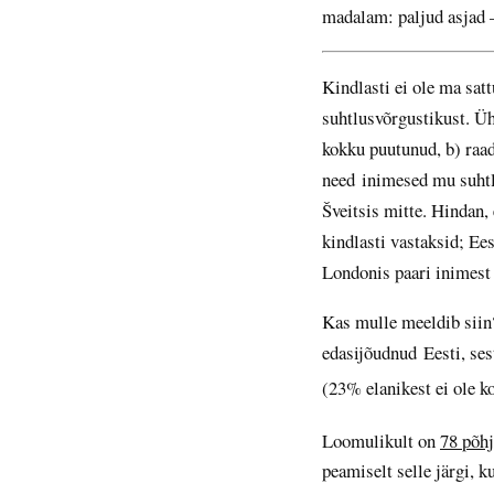
madalam: paljud asjad —
Kindlasti ei ole ma sat
suhtlusvõrgustikust. 
kokku puutunud, b) raad
need inimesed mu suhtlu
Šveitsis mitte. Hindan,
kindlasti vastaksid; Ee
Londonis paari inimest 
Kas mulle meeldib siin?
edasijõudnud Eesti, ses
(23% elanikest ei ole k
Loomulikult on
78 põhj
peamiselt selle järgi, k