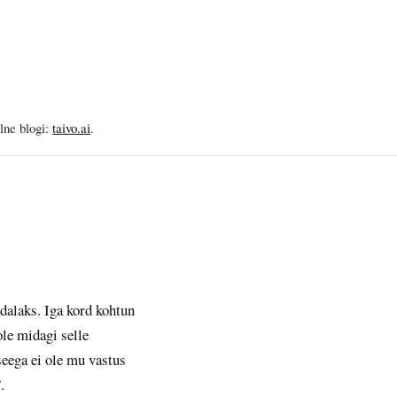
elne blogi:
taivo.ai
.
ädalaks. Iga kord kohtun
ole midagi selle
seega ei ole mu vastus
.