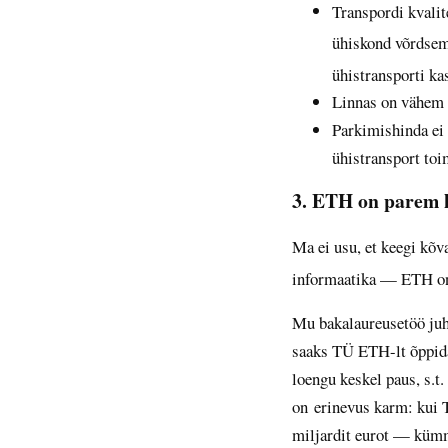
Transpordi kvalite
ühiskond võrdsem
ühistransporti k
Linnas on vähem 
Parkimishinda ei o
ühistransport toi
3. ETH on parem 
Ma ei usu, et keegi kõv
informaatika — ETH o
Mu bakalaureusetöö juhe
saaks TÜ ETH-lt õppida.
loengu keskel paus, s.t.
on erinevus karm: kui 
miljardit eurot — kümm