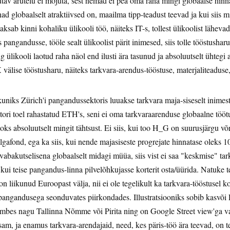
tav arutelu ei mõjuta, sest nemad ei pea oma raha mingi globaalse hi
nad globaalselt atraktiivsed on, maailma tipp-teadust teevad ja kui siis 
sab kinni kohaliku ülikooli töö, näiteks IT-s, tollest ülikoolist lähevad
 pangandusse, tööle sealt ülikoolist pärit inimesed, siis tolle tööstushar
g ülikooli laotud raha näol end ilusti ära tasunud ja absoluutselt ühtegi 
X välise tööstusharu, näiteks tarkvara-arendus-tööstuse, materjaliteaduse
uniks Zürich'i pangandussektoris luuakse tarkvara maja-siseselt inimes
ori toel rahastatud ETH's, seni ei oma tarkvaraarenduse globaalne tö
aoks absoluutselt mingit tähtsust. Ei siis, kui too H_G on suurusjärgu 
algafond, ega ka siis, kui nende majasiseste progrejate hinnatase oleks
vabakutselisena globaalselt midagi müüa, siis vist ei saa "keskmise" ta
ui teise pangandus-linna pilvelõhkujasse korterit osta/üürida. Natuke t
n liikunud Euroopast välja, nii ei ole tegelikult ka tarkvara-tööstusel ko
pangandusega seonduvates piirkondades. Illustratsiooniks sobib kasvõi 
umbes nagu Tallinna Nõmme või Pirita ning on Google Street view'ga va
am, ja enamus tarkvara-arendajaid, need, kes päris-töö ära teevad, on te