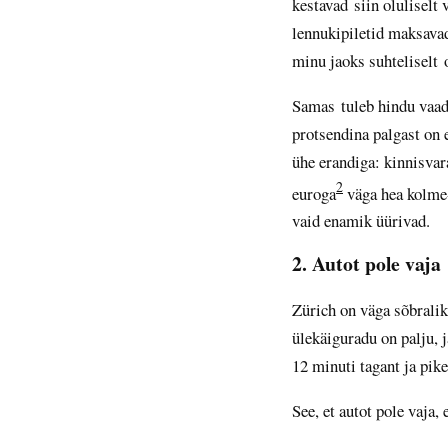
kestavad siin oluliselt
lennukipiletid maksavad
minu jaoks suhteliselt 
Samas tuleb hindu vaad
protsendina palgast on 
ühe erandiga: kinnisvar
2
euroga
väga hea kolme-
vaid enamik üürivad.
2. Autot pole vaja
Zürich on väga sõbralik 
ülekäiguradu on palju, j
12 minuti tagant ja pik
See, et autot pole vaja,