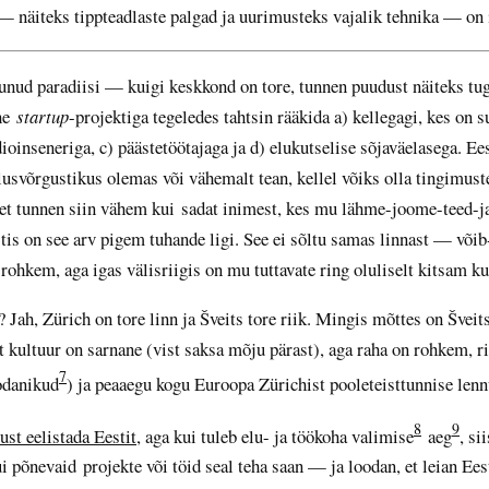
 näiteks tippteadlaste palgad ja uurimusteks vajalik tehnika — on 
tunud paradiisi — kuigi keskkond on tore, tunnen puudust näiteks tu
Ühe
startup
-projektiga tegeledes tahtsin rääkida a) kellegagi, kes on 
ioinseneriga, c) päästetöötajaga ja d) elukutselise sõjaväelasega. Ee
svõrgustikus olemas või vähemalt tean, kellel võiks olla tingimustel
 et tunnen siin vähem kui sadat inimest, kes mu lähme-joome-teed-j
stis on see arv pigem tuhande ligi. See ei sõltu samas linnast — võib
rohkem, aga igas välisriigis on mu tuttavate ring oluliselt kitsam ku
 Jah, Zürich on tore linn ja Šveits tore riik. Mingis mõttes on Šveit
t kultuur on sarnane (vist saksa mõju pärast), aga raha on rohkem, 
7
odanikud
) ja peaaegu kogu Euroopa Zürichist pooleteisttunnise lenn
8
9
ust eelistada Eestit
, aga kui tuleb elu- ja töökoha valimise
aeg
, si
ui põnevaid projekte või töid seal teha saan — ja loodan, et leian Ees