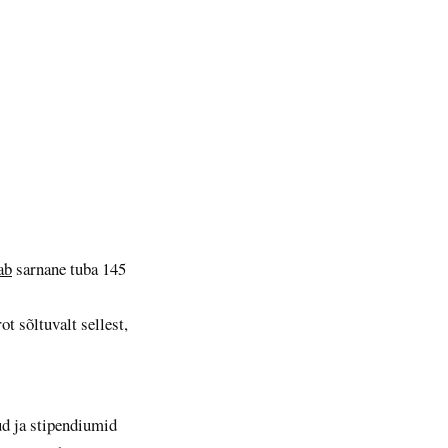
ab
sarnane tuba 145
t sõltuvalt sellest,
ud ja stipendiumid