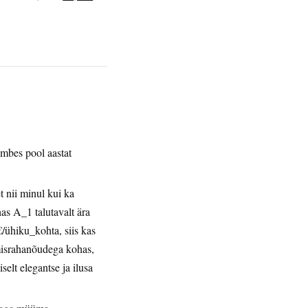
umbes pool aastat
t nii minul kui ka
has A_1 talutavalt ära
/ühiku_kohta, siis kas
misrahanõudega kohas,
lt elegantse ja ilusa