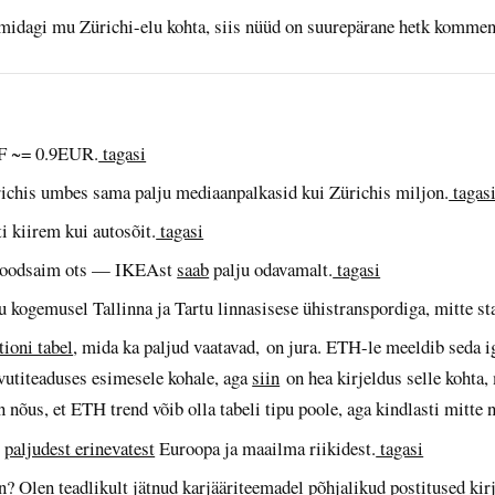
 midagi mu Zürichi-elu kohta, siis nüüd on suurepärane hetk kommen
F ~= 0.9EUR.
tagasi
richis umbes sama palju mediaanpalkasid kui Zürichis miljon.
tagas
i kiirem kui autosõit.
tagasi
i soodsaim ots — IKEAst
saab
palju odavamalt.
tagasi
 kogemusel Tallinna ja Tartu linnasisese ühistranspordiga, mitte sta
ioni tabel
, mida ka paljud vaatavad, on jura. ETH-le meeldib seda ig
vutiteaduses esimesele kohale, aga
siin
on hea kirjeldus selle kohta
nõus, et ETH trend võib olla tabeli tipu poole, aga kindlasti mitte ni
t
paljudest erinevatest
Euroopa ja maailma riikidest.
tagasi
n? Olen teadlikult jätnud karjääriteemadel põhjalikud postitused kir