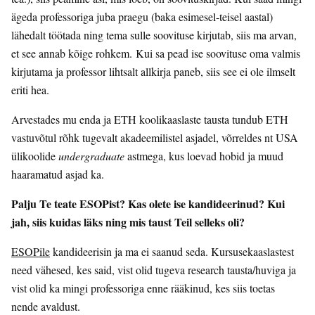
ägeda professoriga juba praegu (baka esimesel-teisel aastal)
lähedalt töötada ning tema sulle soovituse kirjutab, siis ma arvan,
et see annab kõige rohkem. Kui sa pead ise soovituse oma valmis
kirjutama ja professor lihtsalt allkirja paneb, siis see ei ole ilmselt
eriti hea.
Arvestades mu enda ja ETH koolikaaslaste tausta tundub ETH
vastuvõtul rõhk tugevalt akadeemilistel asjadel, võrreldes nt USA
ülikoolide
undergraduate
astmega, kus loevad hobid ja muud
haaramatud asjad ka.
Palju Te teate ESOPist? Kas olete ise kandideerinud? Kui
jah, siis kuidas läks ning mis taust Teil selleks oli?
ESOPile
kandideerisin ja ma ei saanud seda. Kursusekaaslastest
need vähesed, kes said, vist olid tugeva research tausta/huviga ja
vist olid ka mingi professoriga enne rääkinud, kes siis toetas
nende avaldust.