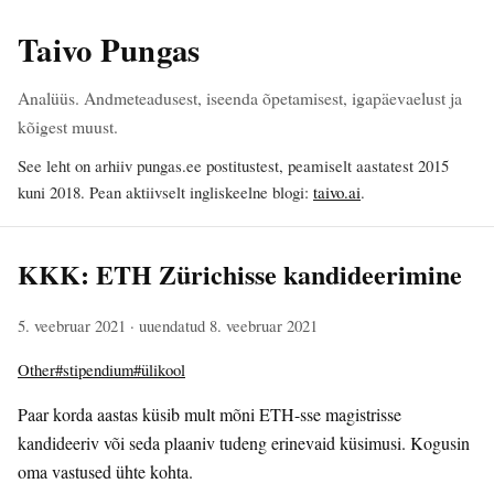
Taivo Pungas
Analüüs. Andmeteadusest, iseenda õpetamisest, igapäevaelust ja
kõigest muust.
See leht on arhiiv pungas.ee postitustest, peamiselt aastatest 2015
kuni 2018. Pean aktiivselt ingliskeelne blogi:
taivo.ai
.
KKK: ETH Zürichisse kandideerimine
5. veebruar 2021
· uuendatud 8. veebruar 2021
Other
#stipendium
#ülikool
Paar korda aastas küsib mult mõni ETH-sse magistrisse
kandideeriv või seda plaaniv tudeng erinevaid küsimusi. Kogusin
oma vastused ühte kohta.