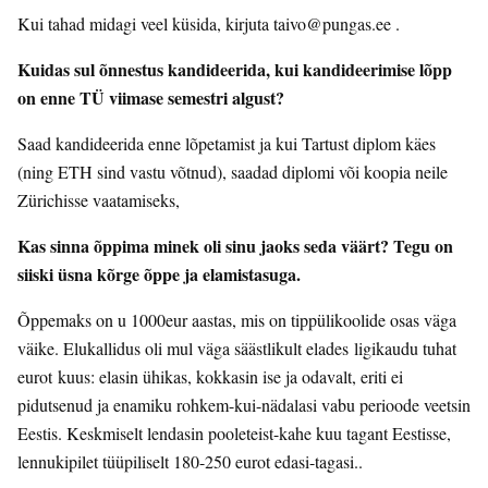
Kui tahad midagi veel küsida, kirjuta
taivo@pungas.ee
.
Kuidas sul õnnestus kandideerida, kui kandideerimise lõpp
on enne TÜ viimase semestri algust?
Saad kandideerida enne lõpetamist ja kui Tartust diplom käes
(ning ETH sind vastu võtnud), saadad diplomi või koopia neile
Zürichisse vaatamiseks,
Kas sinna õppima minek oli sinu jaoks seda väärt? Tegu on
siiski üsna kõrge õppe ja elamistasuga.
Õppemaks on u 1000eur aastas, mis on tippülikoolide osas väga
väike. Elukallidus oli mul väga säästlikult elades ligikaudu tuhat
eurot kuus: elasin ühikas, kokkasin ise ja odavalt, eriti ei
pidutsenud ja enamiku rohkem-kui-nädalasi vabu perioode veetsin
Eestis. Keskmiselt lendasin pooleteist-kahe kuu tagant Eestisse,
lennukipilet tüüpiliselt 180-250 eurot edasi-tagasi..