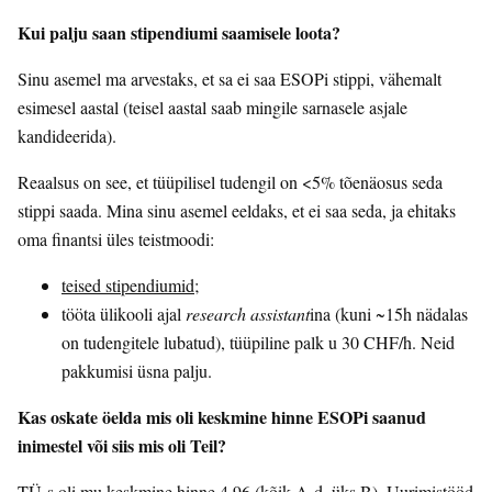
Kui palju saan stipendiumi saamisele loota?
Sinu asemel ma arvestaks, et sa ei saa ESOPi stippi, vähemalt
esimesel aastal (teisel aastal saab mingile sarnasele asjale
kandideerida).
Reaalsus on see, et tüüpilisel tudengil on <5% tõenäosus seda
stippi saada. Mina sinu asemel eeldaks, et ei saa seda, ja ehitaks
oma finantsi üles teistmoodi:
teised stipendiumid
;
tööta ülikooli ajal
research assistant
ina (kuni ~15h nädalas
on tudengitele lubatud), tüüpiline palk u 30 CHF/h. Neid
pakkumisi üsna palju.
Kas oskate öelda mis oli keskmine hinne ESOPi saanud
inimestel või siis mis oli Teil?
TÜ-s oli mu keskmine hinne 4.96 (kõik A-d, üks B). Uurimistööd