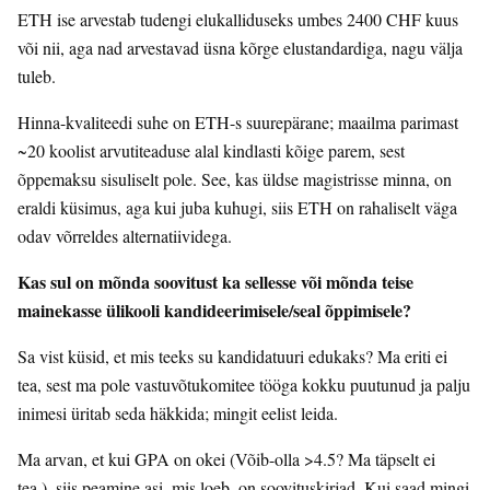
ETH ise arvestab tudengi elukalliduseks umbes 2400 CHF kuus
või nii, aga nad arvestavad üsna kõrge elustandardiga, nagu välja
tuleb.
Hinna-kvaliteedi suhe on ETH-s suurepärane; maailma parimast
~20 koolist arvutiteaduse alal kindlasti kõige parem, sest
õppemaksu sisuliselt pole. See, kas üldse magistrisse minna, on
eraldi küsimus, aga kui juba kuhugi, siis ETH on rahaliselt väga
odav võrreldes alternatiividega.
Kas sul on mõnda soovitust ka sellesse või mõnda teise
mainekasse ülikooli kandideerimisele/seal õppimisele?
Sa vist küsid, et mis teeks su kandidatuuri edukaks? Ma eriti ei
tea, sest ma pole vastuvõtukomitee tööga kokku puutunud ja palju
inimesi üritab seda häkkida; mingit eelist leida.
Ma arvan, et kui GPA on okei (Võib-olla >4.5? Ma täpselt ei
tea.), siis peamine asi, mis loeb, on soovituskirjad. Kui saad mingi