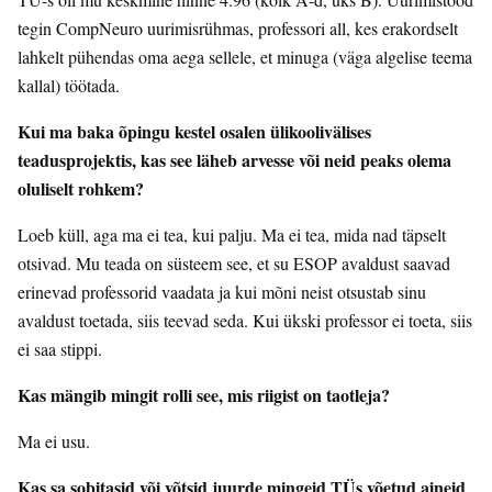
tegin CompNeuro uurimisrühmas, professori all, kes erakordselt
lahkelt pühendas oma aega sellele, et minuga (väga algelise teema
kallal) töötada.
Kui ma baka õpingu kestel osalen ülikoolivälises
teadusprojektis, kas see läheb arvesse või neid peaks olema
oluliselt rohkem?
Loeb küll, aga ma ei tea, kui palju. Ma ei tea, mida nad täpselt
otsivad. Mu teada on süsteem see, et su ESOP avaldust saavad
erinevad professorid vaadata ja kui mõni neist otsustab sinu
avaldust toetada, siis teevad seda. Kui ükski professor ei toeta, siis
ei saa stippi.
Kas mängib mingit rolli see, mis riigist on taotleja?
Ma ei usu.
Kas sa sobitasid või võtsid juurde mingeid TÜs võetud aineid