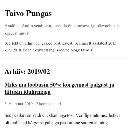
Taivo Pungas
Analüüs. Andmeteadusest, iseenda õpetamisest, igapäevaelust ja
kõigest muust.
See leht on arhiiv pungas.ee postitustest, peamiselt aastatest 2015
kuni 2018. Pean aktiivselt ingliskeelne blogi:
taivo.ai
.
Arhiiv: 2019/02
Miks ma loobusin 50% kõrgemast palgast ja
liitusin idufirmaga
3. veebruar 2019
· 2 kommentaari
See pealkiri on veidi clickbait, aga tõsi: Veriffiga liitumise hetkel
oli mul laual kõrgema palgaga pakkumine suuremalt ning