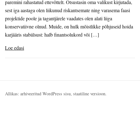
paremini rahastatud ettevõttelt. Otsustasin oma valikust kirjutada,
sest iga aastaga olen liikunud riskantsemate ning varasema faasi
projektide poole ja tagantjärele vaadates olen alati liiga
konservatiivne olnud. Muide, on hulk mõistlikke põhjuseid hoida
karjääris stabiilsust: halb finantsolukord või […]
Loe edasi
Allikas: arhiveeritud WordPress sisu, staatiline versioon.