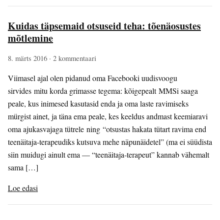
Kuidas täpsemaid otsuseid teha: tõenäosustes
mõtlemine
8. märts 2016
· 2 kommentaari
Viimasel ajal olen pidanud oma Facebooki uudisvoogu
sirvides mitu korda grimasse tegema: kõigepealt MMSi saaga
peale, kus inimesed kasutasid enda ja oma laste ravimiseks
mürgist ainet, ja täna ema peale, kes keeldus andmast keemiaravi
oma ajukasvajaga tütrele ning “otsustas hakata tütart ravima end
teenäitaja-terapeudiks kutsuva mehe näpunäidetel” (ma ei süüdista
siin muidugi ainult ema — “teenäitaja-terapeut” kannab vähemalt
sama […]
Loe edasi