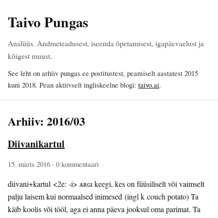
Taivo Pungas
Analüüs. Andmeteadusest, iseenda õpetamisest, igapäevaelust ja
kõigest muust.
See leht on arhiiv pungas.ee postitustest, peamiselt aastatest 2015
kuni 2018. Pean aktiivselt ingliskeelne blogi:
taivo.ai
.
Arhiiv: 2016/03
Diivanikartul
15. märts 2016
· 0 kommentaari
diivani+kartul <2e: -i> ᴀʀɢɪ keegi, kes on füüsiliselt või vaimselt
palju laisem kui normaalsed inimesed (ingl k couch potato) Ta
käib koolis või tööl, aga ei anna päeva jooksul oma parimat. Ta