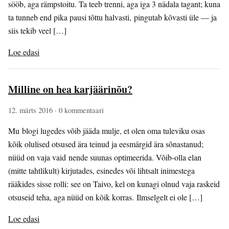
sööb, aga rämpstoitu. Ta teeb trenni, aga iga 3 nädala tagant; kuna
ta tunneb end pika pausi tõttu halvasti, pingutab kõvasti üle — ja
siis tekib veel […]
Loe edasi
Milline on hea karjäärinõu?
12. märts 2016
· 0 kommentaari
Mu blogi lugedes võib jääda mulje, et olen oma tuleviku osas
kõik olulised otsused ära teinud ja eesmärgid ära sõnastanud;
nüüd on vaja vaid nende suunas optimeerida. Võib-olla elan
(mitte tahtlikult) kirjutades, esinedes või lihtsalt inimestega
rääkides sisse rolli: see on Taivo, kel on kunagi olnud vaja raskeid
otsuseid teha, aga nüüd on kõik korras. Ilmselgelt ei ole […]
Loe edasi