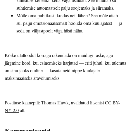
kallistuse kelleltki, keda väga usaldad. See muudab su
suhtlemise automaatselt palju soojemaks ja siiramaks.
Mõtle oma publikust: kuidas neil läheb? See mõte aitab
sul palju emotsionaalsemalt hoolida oma kuulajatest — ja
seda on väljastpoolt väga hästi näha.
Kõike ülaltoodut korraga rakendada on muidugi raske, aga
järgmine kord, kui esinemiseks harjutad — eriti juhul, kui tulemus
on sinu jaoks oluline — kasuta neid nippe kuulajate
maksimaalseks äravõlumiseks.
Postituse kaanepilt:
Thomas Hawk
, avaldatud litsentsi
CC BY-
NY 2.0
all.
Kommentaarid