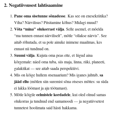
2. Negatiivsusest lahtisaamine
Pane oma sisetunne sõnadesse
. Kas see on enesekriitika?
Viha? Närvilisus? Pitsitamine kõhus? Midagi muud?
Võta “mina” olukorrast välja
. Selle asemel, et mõelda
“ma tunnen ennast närviliselt”, mõtle “ollakse närvis”. See
aitab rõhutada, et sa pole ainuke inimene maailmas, kes
ennast nii tundnud on.
Suumi välja
. Kujuta oma peas ette, et liigud aina
kõrgemale: näed oma tuba, siis maja, linna, riiki, planeeti,
galaktikat — see aitab saada perspektiivi.
sa
Mis on kõige hullem stsenaarium? Mis iganes juhtub,
jääd ellu
(mõtlen siin suremist sõna otseses mõttes: su süda
ei lakka löömast ja aju töötamast).
eelmistele kordadele
Mõtle kõigile
, kui oled olnud samas
olukorras ja tundnud end samamoodi — ja negatiivsetest
tunnetest hoolimata said hästi hakkama.