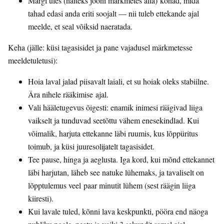
Märgi üles (näiteks jooni märkmetes alla) kohad, mida
tahad edasi anda eriti soojalt — nii tuleb ettekande ajal
meelde, et seal võiksid naeratada.
Keha (jälle: küsi tagasisidet ja pane vajadusel märkmetesse
meeldetuletusi):
Hoia laval jalad piisavalt laiali, et su hoiak oleks stabiilne.
Ära nihele rääkimise ajal.
Vali hääletugevus õigesti: enamik inimesi räägivad liiga
vaikselt ja tunduvad seetõttu vähem enesekindlad. Kui
võimalik, harjuta ettekanne läbi ruumis, kus lõppüritus
toimub, ja küsi juuresolijatelt tagasisidet.
Tee pause, hinga ja aeglusta. Iga kord, kui mõnd ettekannet
läbi harjutan, läheb see natuke lühemaks, ja tavaliselt on
lõpptulemus veel paar minutit lühem (sest räägin liiga
kiiresti).
Kui lavale tuled, kõnni lava keskpunkti, pööra end näoga