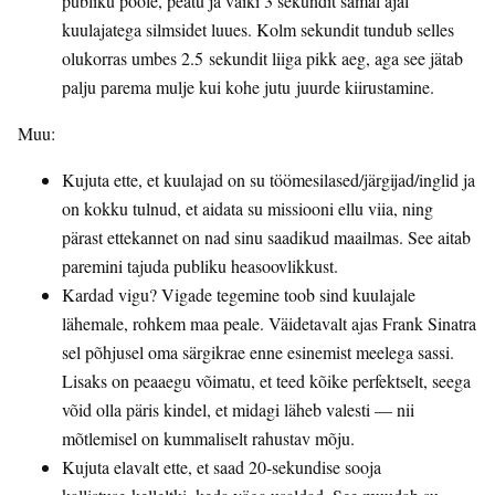
publiku poole, peatu ja vaiki 3 sekundit samal ajal
kuulajatega silmsidet luues. Kolm sekundit tundub selles
olukorras umbes 2.5 sekundit liiga pikk aeg, aga see jätab
palju parema mulje kui kohe jutu juurde kiirustamine.
Muu:
Kujuta ette, et kuulajad on su töömesilased/järgijad/inglid ja
on kokku tulnud, et aidata su missiooni ellu viia, ning
pärast ettekannet on nad sinu saadikud maailmas. See aitab
paremini tajuda publiku heasoovlikkust.
Kardad vigu? Vigade tegemine toob sind kuulajale
lähemale, rohkem maa peale. Väidetavalt ajas Frank Sinatra
sel põhjusel oma särgikrae enne esinemist meelega sassi.
Lisaks on peaaegu võimatu, et teed kõike perfektselt, seega
võid olla päris kindel, et midagi läheb valesti — nii
mõtlemisel on kummaliselt rahustav mõju.
Kujuta elavalt ette, et saad 20-sekundise sooja