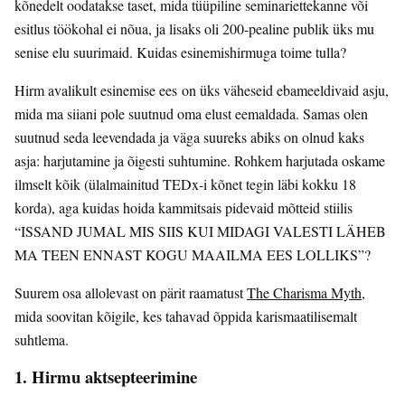
kõnedelt oodatakse taset, mida tüüpiline seminariettekanne või
esitlus töökohal ei nõua, ja lisaks oli 200-pealine publik üks mu
senise elu suurimaid. Kuidas esinemishirmuga toime tulla?
Hirm avalikult esinemise ees on üks väheseid ebameeldivaid asju,
mida ma siiani pole suutnud oma elust eemaldada. Samas olen
suutnud seda leevendada ja väga suureks abiks on olnud kaks
asja: harjutamine ja õigesti suhtumine. Rohkem harjutada oskame
ilmselt kõik (ülalmainitud TEDx-i kõnet tegin läbi kokku 18
korda), aga kuidas hoida kammitsais pidevaid mõtteid stiilis
“ISSAND JUMAL MIS SIIS KUI MIDAGI VALESTI LÄHEB
MA TEEN ENNAST KOGU MAAILMA EES LOLLIKS”?
Suurem osa allolevast on pärit raamatust
The Charisma Myth
,
mida soovitan kõigile, kes tahavad õppida karismaatilisemalt
suhtlema.
1. Hirmu aktsepteerimine