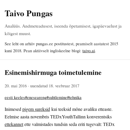
Taivo Pungas
Analüüs. Andmeteadusest, iseenda õpetamisest, igapäevaelust ja
kõigest muust.
See leht on arhiiv pungas.ee postitustest, peamiselt aastatest 2015
kuni 2018. Pean aktiivselt ingliskeelne blogi:
taivo.ai
.
Esinemishirmuga toimetulemine
20. mai 2016
· uuendatud 18. veebruar 2017
eesti keeles
#eneseareng
#suhtlemine
#tehnika
Inimesed
pigem sureksid
kui teeksid mõne avaliku etteaste.
Eelmise aasta novembris TEDxYouthTallinn konverentsiks
ettekannet
ette valmistades tundsin seda eriti tugevalt: TEDx