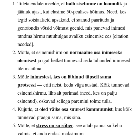
halb sisetunne on loomulik
Tuleta endale meelde, et
ja
jäänuk ajast, kui elasime 50-pealises hõimus. Need, kes
tegid sotsiaalseid apsakaid, ei saanud paarituda ja
genofondis võtsid võimust geenid, mis panevad inimesi
tundma hirmu muuhulgas avaliku esinemise ees [citation
needed].
normaalne osa inimeseks
Mõtle, et esinemishirm on
olemisest
ja igal hetkel tunnevad seda tuhanded inimesed
üle maailma.
inimestest, kes on läbinud täpselt sama
Mõtle
protsessi
— eriti neist, keda väga austad. Kõik tunnevad
esinemishirmu, lihtsalt parimad (need, kes on palju
esinenud), oskavad sellega paremini toime tulla.
oled väike osa suurest kommuunist
Kujutle, et
, kus kõik
tunnevad praegu sama, mis sina.
stress on su sõber
Mõtle, et
: see aitab panna su keha
valmis, et anda endast maksimum.