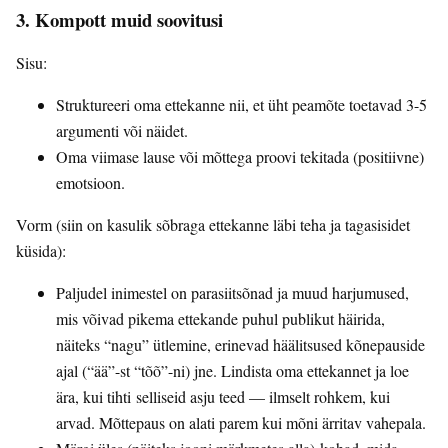
3. Kompott muid soovitusi
Sisu:
Struktureeri oma ettekanne nii, et üht peamõte toetavad 3-5
argumenti või näidet.
Oma viimase lause või mõttega proovi tekitada (positiivne)
emotsioon.
Vorm (siin on kasulik sõbraga ettekanne läbi teha ja tagasisidet
küsida):
Paljudel inimestel on parasiitsõnad ja muud harjumused,
mis võivad pikema ettekande puhul publikut häirida,
näiteks “nagu” ütlemine, erinevad häälitsused kõnepauside
ajal (“ää”-st “tõõ”-ni) jne. Lindista oma ettekannet ja loe
ära, kui tihti selliseid asju teed — ilmselt rohkem, kui
arvad. Mõttepaus on alati parem kui mõni ärritav vahepala.