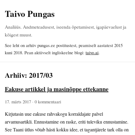
Taivo Pungas
Analüüs. Andmeteadusest, iseenda õpetamisest, igapäevaelust ja
kõigest muust.
See leht on arhiiv pungas.ee postitustest, peamiselt aastatest 2015
kuni 2018. Pean aktiivselt ingliskeelne blogi:
taivo.ai
.
Arhiiv: 2017/03
Eakuse artikkel ja masinõppe ettekanne
17. märts 2017
· 0 kommentaari
Kirjutasin uue eakuse rahvakogu korraldajate palvel
arvamusartikli. Ennustamine on raske, eriti tuleviku ennustamine.
See Taani ütlus võtab hästi kokku idee, et tagantjärele tark olla on