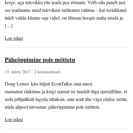
kerge, aga tulevikku ette teada pea võimatu. Võib-olla paneb just
see teadmatus meid tulevikust mõtlemist vältima – kui teelahkmel
tuleb valida kümne raja vahel, on lihtsam hoopis maha istuda ja
[…]
Loe edasi
Päheõppimine pole mõttetu
13. märts 2017
· 2 kommentaari
Doug Lemov käis hiljuti EconTalkis oma uuest
raamatust rääkimas ja kuigi raamat ise tundub liiga spetsiifiline, et
seda põhjalikult lugeda tahaksin, sain sealt ühe väga olulise mõtte,
mida allpool tutvustan: päheõppimine pole mõttetu.
Loe edasi