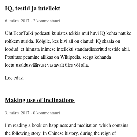
IQ, testid ja intellekt
6. märts 2017
· 2 kommentaari
Üht EconTalki podcasti kuulates tekkis mul huvi IQ kohta natuke
rohkem uurida. Kõigile, kes kivi all on elanud: IQ skaala on
loodud, et hinnata inimese intellekti standardiseeritud testide abil.
Postituse peamine allikas on Wikipedia, seega kohanda
loetu usaldusväärsust vastavalt üles või alla.
Loe edasi
Making use of inclinations
3. märts 2017
· 0 kommentaari
I’m reading a book on happiness and meditation which contains
the following story. In Chinese history, during the reign of