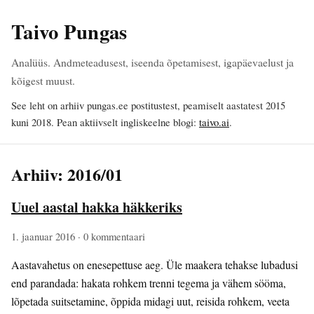
Taivo Pungas
Analüüs. Andmeteadusest, iseenda õpetamisest, igapäevaelust ja
kõigest muust.
See leht on arhiiv pungas.ee postitustest, peamiselt aastatest 2015
kuni 2018. Pean aktiivselt ingliskeelne blogi:
taivo.ai
.
Arhiiv: 2016/01
Uuel aastal hakka häkkeriks
1. jaanuar 2016
· 0 kommentaari
Aastavahetus on enesepettuse aeg. Üle maakera tehakse lubadusi
end parandada: hakata rohkem trenni tegema ja vähem sööma,
lõpetada suitsetamine, õppida midagi uut, reisida rohkem, veeta