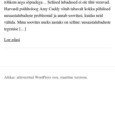
rohkem aega sõpradega… Sellised lubadused ei ole tihti veenvad.
Harvardi psühholoog Amy Cuddy võtab tabavalt kokku põhilised
uusaastalubaduste probleemid ja annab soovitusi, kuidas neid
vältida. Minu soovitus uueks aastaks on selline: uusaastalubaduste
tegemise […]
Loe edasi
Allikas: arhiveeritud WordPress sisu, staatiline versioon.